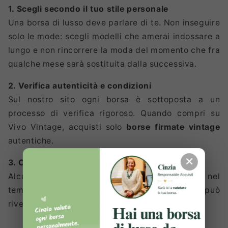
1. Scegli secondo il tuo stile personale
Una borsa di lusso deve parlare di te. Non inseguire
solo le mode: scegli modelli che amerai indossare a
lungo e non rincorrere la moda del momento che fra
qualche mese sarà sostituita dalla successiva.
2. Verifica autenticità e condizioni
Sul nostro sito ogni borsa è sottoposta a un
processo di verifica rigoroso. Quando compri su
Vivo Vintage, acquisti solo
borse firmate vintage
autentiche.
✕
3. Considera il valore futuro
Alcuni modelli iconici aumentano di valore nel
tempo: investire in una
borsa griffata usata
può
rivelarsi anche un'ottima decisione economica.