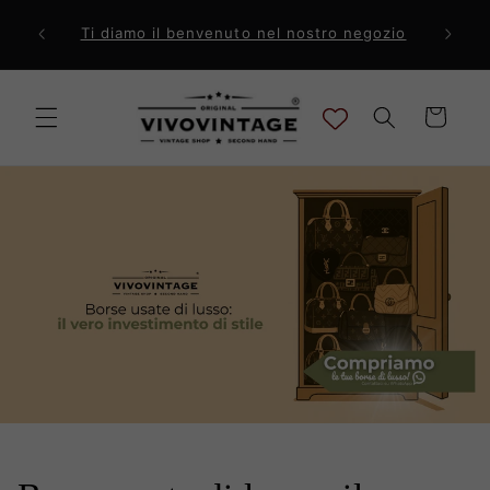
Vai
direttamente
ri a 99€
Comp
Ti diamo il benvenuto nel nostro negozio
ai contenuti
Carrello