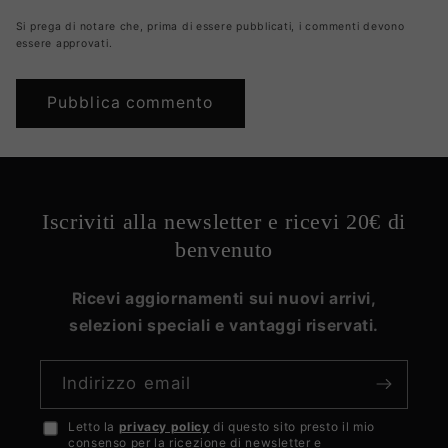
Si prega di notare che, prima di essere pubblicati, i commenti devono
essere approvati.
Iscriviti alla newsletter e ricevi 20€ di
benvenuto
Ricevi aggiornamenti sui nuovi arrivi,
selezioni speciali e vantaggi riservati.
Indirizzo email
Letto la
privacy policy
di questo sito presto il mio
Accetto
consenso per la ricezione di newsletter e