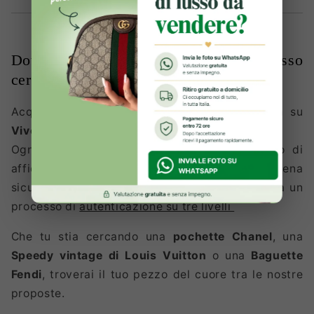
Dove acquistare borse usate di lusso
certificate?
Acquistare online può sembrare rischioso, ma su
Vivo Vintage
puoi navigare tranquilla:
Ogni borsa proviene da privati che decidono di
affidarsi a noi per vendere il loro usato in piena
sicurezza e prima della vendita la borsa supera un
processo di
autenticazione su tre livelli
Che tu stia cercando una
pochette Chanel
, una
Speedy vintage di Louis Vuitton
o una
Baguette
Fendi
, troverai il tuo pezzo del cuore tra le nostre
proposte.