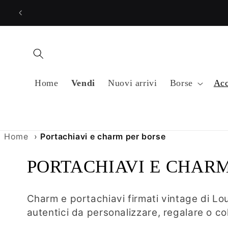
Vai
direttamente
ai contenuti
Home
Vendi
Nuovi arrivi
Borse
Acc
Home
›
Portachiavi e charm per borse
C
PORTACHIAVI E CHARM
o
Charm e portachiavi firmati vintage di Lou
l
autentici da personalizzare, regalare o co