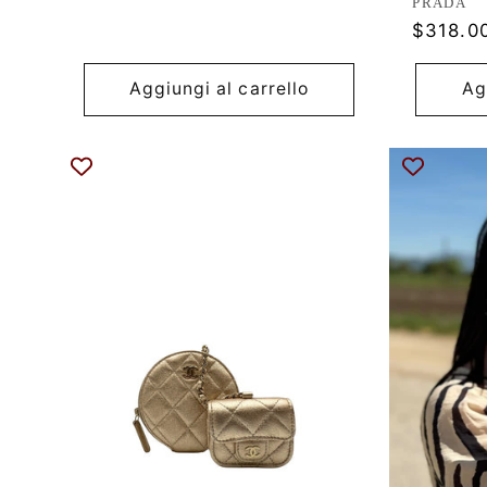
Produtt
PRADA
Prezzo
$318.0
di
listino
Aggiungi al carrello
Ag