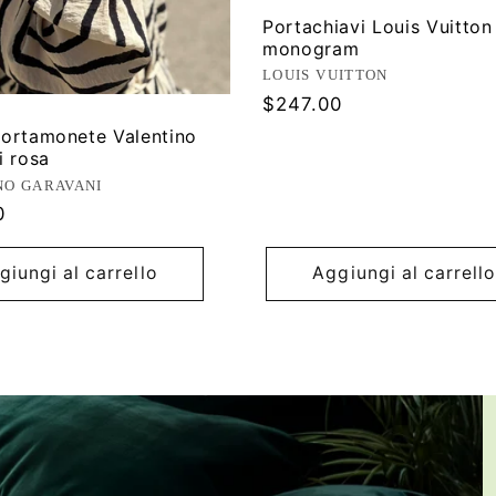
Portachiavi Louis Vuitton
monogram
Produttore:
LOUIS VUITTON
Prezzo
$247.00
di
ortamonete Valentino
listino
i rosa
ore:
NO GARAVANI
0
giungi al carrello
Aggiungi al carrello