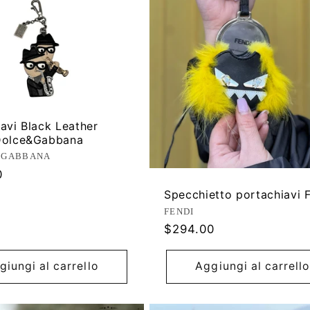
avi Black Leather
Dolce&Gabbana
ore:
 GABBANA
0
Specchietto portachiavi 
Produttore:
FENDI
Prezzo
$294.00
di
listino
giungi al carrello
Aggiungi al carrello