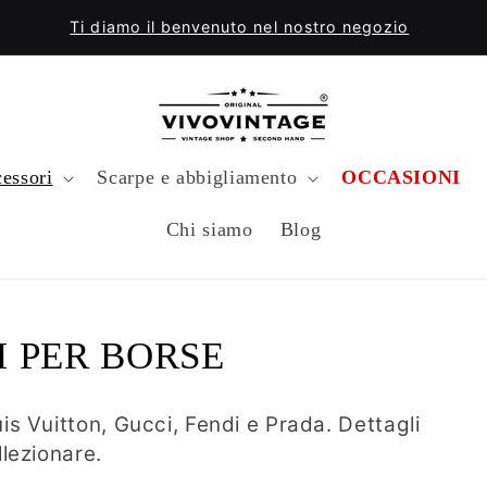
Ti diamo il benvenuto nel nostro negozio
essori
Scarpe e abbigliamento
OCCASIONI
Chi siamo
Blog
 PER BORSE
is Vuitton, Gucci, Fendi e Prada. Dettagli
llezionare.