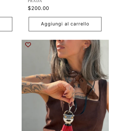
Produttore:
PRADA
Prezzo
$200.00
di
listino
Aggiungi al carrello