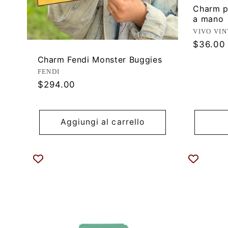
Charm p
a mano
Produtt
VIVO VI
Prezzo
$36.00
di
Charm Fendi Monster Buggies
listino
Produttore:
FENDI
Prezzo
$294.00
di
listino
Aggiungi al carrello