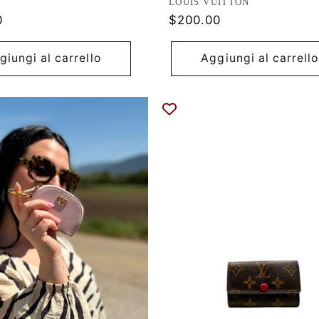
ore:
Produttore:
LOUIS VUITTON
Prezzo
0
$200.00
di
listino
giungi al carrello
Aggiungi al carrello