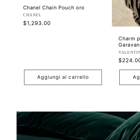
Chanel Chain Pouch oro
Produttore:
CHANEL
Prezzo
$1,293.00
di
listino
Charm p
Garavan
Produtt
VALENTI
Prezzo
$224.0
di
listino
Aggiungi al carrello
Ag