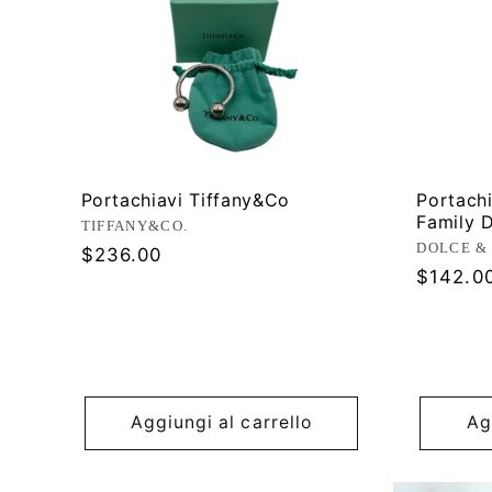
Portachiavi Tiffany&Co
Portachi
Family 
Produttore:
TIFFANY&CO.
Produtt
DOLCE &
Prezzo
$236.00
Prezzo
$142.0
di
di
listino
listino
Aggiungi al carrello
Ag