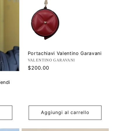
Portachiavi Valentino Garavani
Produttore:
VALENTINO GARAVANI
Prezzo
$200.00
di
listino
Fendi
Aggiungi al carrello