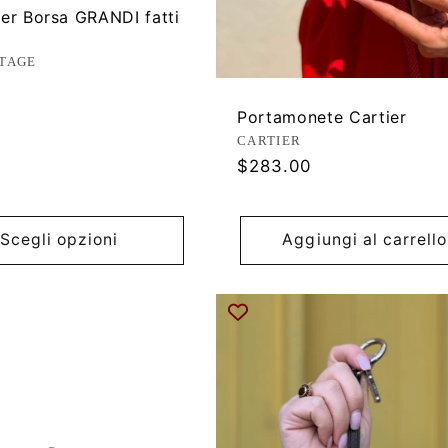
er Borsa GRANDI fatti
ore:
NTAGE
Portamonete Cartier
Produttore:
CARTIER
Prezzo
$283.00
di
listino
Scegli opzioni
Aggiungi al carrello