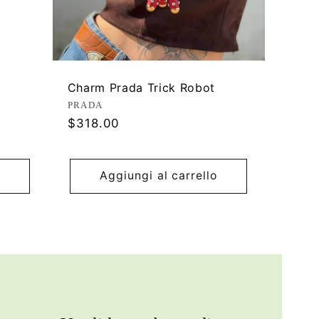
Charm Prada Trick Robot
Produttore:
PRADA
Prezzo
$318.00
di
listino
Aggiungi al carrello