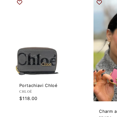
Portachiavi Chloé
Produttore:
CHLOÉ
Prezzo
$118.00
di
listino
Charm a