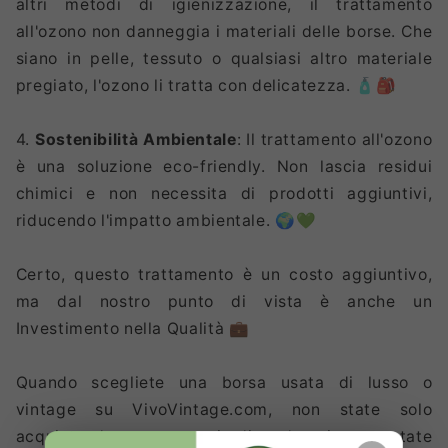
altri metodi di igienizzazione, il trattamento
all'ozono non danneggia i materiali delle borse. Che
siano in pelle, tessuto o qualsiasi altro materiale
pregiato, l'ozono li tratta con delicatezza. 🧴🎒
4.
Sostenibilità Ambientale
: Il trattamento all'ozono
è una soluzione eco-friendly. Non lascia residui
chimici e non necessita di prodotti aggiuntivi,
riducendo l'impatto ambientale. 🌍💚
Certo, questo trattamento è un costo aggiuntivo,
ma dal nostro punto di vista è anche un
Investimento nella Qualità 💼
Quando scegliete una borsa usata di lusso o
vintage su VivoVintage.com, non state solo
acquistando un accessorio di moda unico, ma state