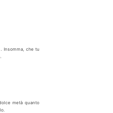
 ... Insomma, che tu
.
 dolce metà quanto
lo.