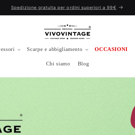
Ti diamo il benvenuto nel nostro negozio
essori
Scarpe e abbigliamento
OCCASIONI
Chi siamo
Blog