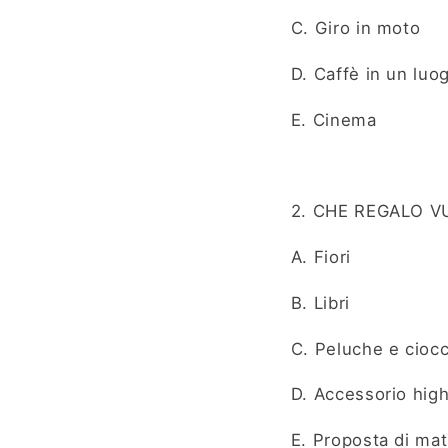
C. Giro in moto
D. Caffè in un luog
E. Cinema
2. CHE REGALO V
A. Fiori
B. Libri
C. Peluche e ciocc
D. Accessorio hig
E. Proposta di ma