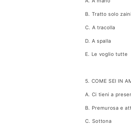
A. A mano
B. Tratto solo zain
C. A tracolla
D. A spalla
E. Le voglio tutte
5. COME SEI IN 
A. Ci tieni a pres
B. Premurosa e at
C. Sottona