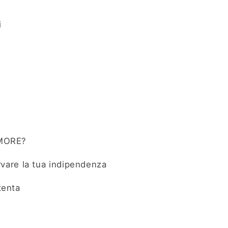
i
AMORE?
ervare la tua indipendenza
tenta