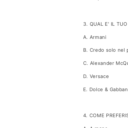
3. QUAL E' IL TU
A. Armani
B. Credo solo nel 
C. Alexander McQ
D. Versace
E. Dolce & Gabban
4. COME PREFERI