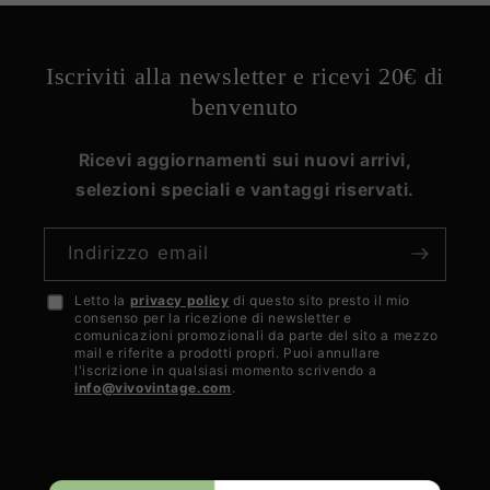
Iscriviti alla newsletter e ricevi 20€ di
benvenuto
Ricevi aggiornamenti sui nuovi arrivi,
selezioni speciali e vantaggi riservati.
Indirizzo email
Letto la
privacy policy
di questo sito presto il mio
Accetto
consenso per la ricezione di newsletter e
la
comunicazioni promozionali da parte del sito a mezzo
mail e riferite a prodotti propri. Puoi annullare
privacy
l'iscrizione in qualsiasi momento scrivendo a
info@vivovintage.com
.
policy