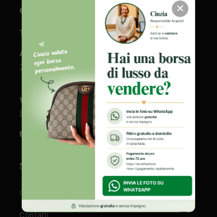
✕
CONTATTI
Telefono fisso:
+39 0865/270731
Assistenza clienti e gestione ordini:
+39
333 6834 578
Valutazione borse firmate
:
+39 346 7350
973
Email:
info@vivovintage.com
NOTE LEGALI
Chi siamo
Contatti