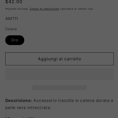
Prezzo
$42.00
di
Imposte incluse.
Spese di spedizione
calcolate al check-out.
listino
SKU:
AM111
Colore
Oro
Aggiungi al carrello
Descrizione:
Accessorio tracolla in catena dorata e
pelle nera intrecciata.