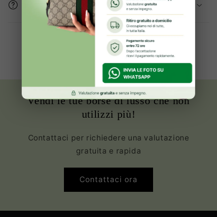
prodotto sono buone?
Oltre 2000+ clienti Soddisfatte ed
Innamorate della propria borsa
Vendi le tue borse di lusso che non
utilizzi più!
Contattaci per richiedere una valutazione
gratuita e rapida
Contattaci ora