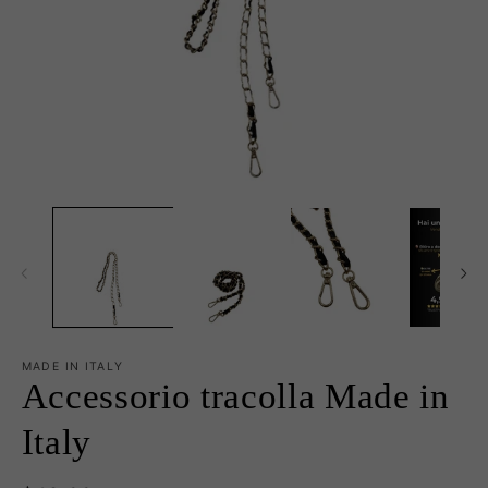
Apri
Ap
contenuti
co
multimediali
mu
1
2
in
in
finestra
fi
modale
m
MADE IN ITALY
Accessorio tracolla Made in
Italy