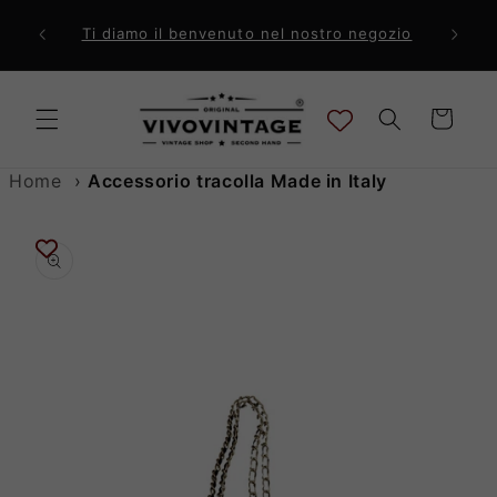
Vai
direttamente
ri a 99€
Comp
Ti diamo il benvenuto nel nostro negozio
ai contenuti
Carrello
Home
›
Accessorio tracolla Made in Italy
Passa alle
informazioni
sul prodotto