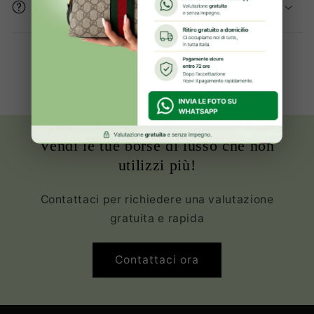
prodotto sono buone?
Oltre 2000+ clienti Soddisfatte ed
Innamorate della propria borsa
Vendi le tue borse di lusso che non
utilizzi più!
Contattaci per richiedere una valutazione
gratuita e rapida
Contattaci ora