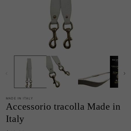
Apri
Ap
contenuti
co
multimediali
mu
1
2
in
in
finestra
fi
modale
m
MADE IN ITALY
Accessorio tracolla Made in
Italy