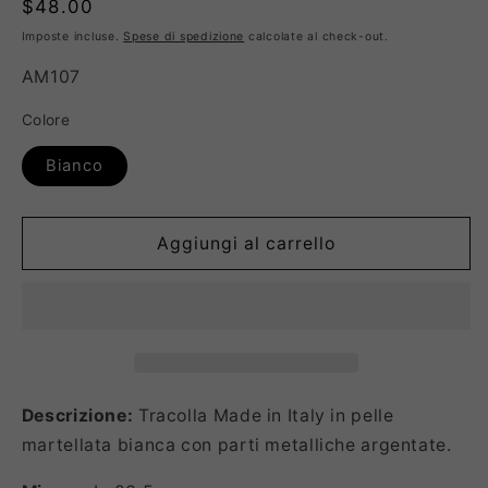
Prezzo
$48.00
di
Imposte incluse.
Spese di spedizione
calcolate al check-out.
listino
SKU:
AM107
Colore
Bianco
Aggiungi al carrello
Descrizione:
Tracolla Made in Italy in pelle
martellata bianca con parti metalliche argentate.