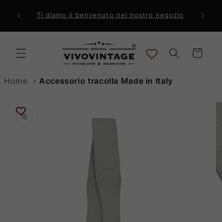
Vai
direttamente
ri a 99€
Comp
Ti diamo il benvenuto nel nostro negozio
ai contenuti
Carrello
Home
›
Accessorio tracolla Made in Italy
Passa alle
informazioni
sul prodotto