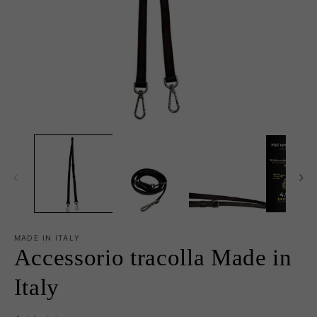
Apri
Ap
contenuti
co
multimediali
mu
1
2
in
in
finestra
fi
modale
m
MADE IN ITALY
Accessorio tracolla Made in
Italy