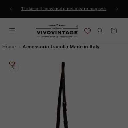
Vai
direttamente
ri a 99€
Comp
Ti diamo il benvenuto nel nostro negozio
ai contenuti
Carrello
Home
›
Accessorio tracolla Made in Italy
Passa alle
informazioni
sul prodotto