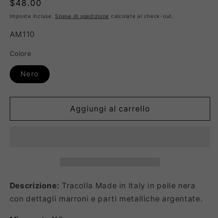
Prezzo
$48.00
di
Imposte incluse.
Spese di spedizione
calcolate al check-out.
listino
SKU:
AM110
Colore
Nero
Aggiungi al carrello
Descrizione:
Tracolla Made in Italy in pelle nera
con dettagli marroni e parti metalliche argentate.