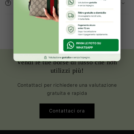
prodotto sono buone?
Oltre 2000+ clienti Soddisfatte ed
Innamorate della propria borsa
Vendi le tue borse di lusso che non
utilizzi più!
Contattaci per richiedere una valutazione
gratuita e rapida
Contattaci ora