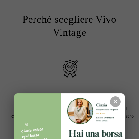
Perchè scegliere Vivo
Vintage
Prodotti 100% Originali ✔️
✕
Ogni articolo viene sottoposto a una lunga serie di
controlli e verifiche
, prima di essere inserito sul nostro
sito