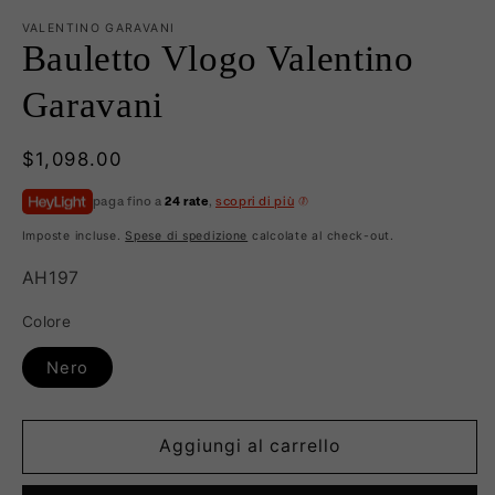
VALENTINO GARAVANI
Bauletto Vlogo Valentino
Garavani
Prezzo
$1,098.00
di
paga fino a
24 rate
,
scopri di più
listino
Imposte incluse.
Spese di spedizione
calcolate al check-out.
SKU:
AH197
Colore
Nero
Aggiungi al carrello