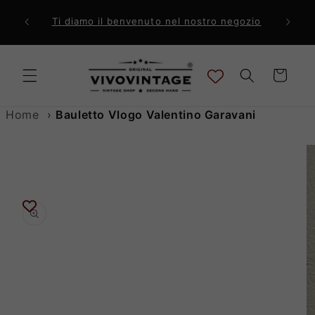
Vai
direttamente
ri a 99€
Comp
Ti diamo il benvenuto nel nostro negozio
ai contenuti
Carrello
Home
›
Bauletto Vlogo Valentino Garavani
Passa alle
informazioni
sul prodotto