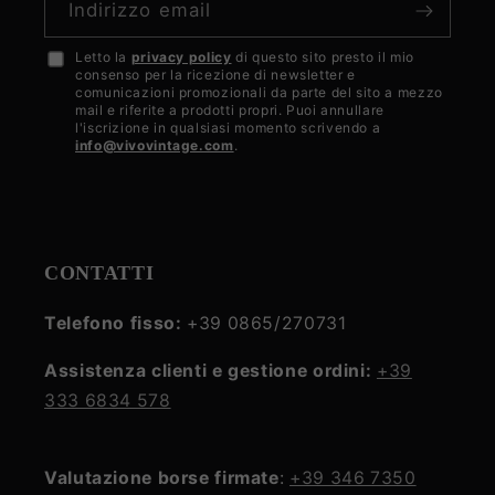
Indirizzo email
Letto la
privacy policy
di questo sito presto il mio
Accetto
consenso per la ricezione di newsletter e
la
comunicazioni promozionali da parte del sito a mezzo
mail e riferite a prodotti propri. Puoi annullare
privacy
l'iscrizione in qualsiasi momento scrivendo a
info@vivovintage.com
.
policy
CONTATTI
Telefono fisso:
+39 0865/270731
Assistenza clienti e gestione ordini:
+39
333 6834 578
Valutazione borse firmate
:
+39 346 7350