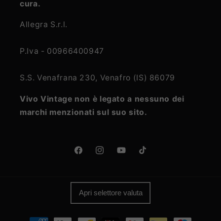
cura.
Allegra S.r.l.
P.Iva - 00966400947
S.S. Venafrana 230, Venafro (IS) 86079
Vivo Vintage non è legato a nessuno dei
marchi menzionati sul suo sito.
Facebook
Instagram
YouTube
TikTok
Apri selettore valuta
Metodi