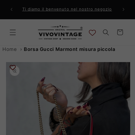
Vai
direttamente
ri a 99€
Comp
Ti diamo il benvenuto nel nostro negozio
ai contenuti
Carrello
Home
›
Borsa Gucci Marmont misura piccola
Passa alle
informazioni
sul prodotto