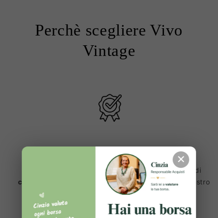
Perchè scegliere Vivo
Vintage
Prodotti 100% Originali ✔️
✕
Ogni articolo viene sottoposto a una lunga serie di
controlli e verifiche
, prima di essere inserito sul nostro
sito