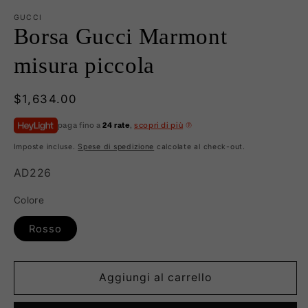
GUCCI
Borsa Gucci Marmont
misura piccola
Prezzo
$1,634.00
di
paga fino a
24 rate
,
scopri di più
listino
Imposte incluse.
Spese di spedizione
calcolate al check-out.
SKU:
AD226
Colore
Rosso
Aggiungi al carrello