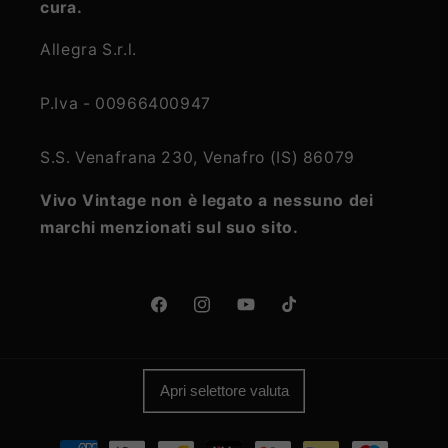
cura.
Allegra S.r.l.
P.Iva - 00966400947
S.S. Venafrana 230, Venafro (IS) 86079
Vivo Vintage non è legato a nessuno dei
marchi menzionati sul suo sito.
Facebook
Instagram
YouTube
TikTok
Apri selettore valuta
Metodi