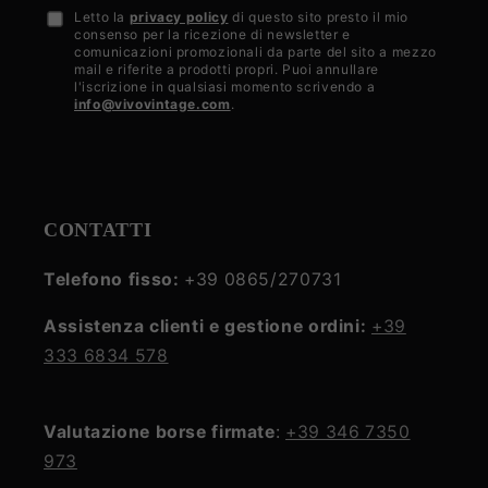
Letto la
privacy policy
di questo sito presto il mio
Accetto
consenso per la ricezione di newsletter e
la
comunicazioni promozionali da parte del sito a mezzo
mail e riferite a prodotti propri. Puoi annullare
privacy
l'iscrizione in qualsiasi momento scrivendo a
info@vivovintage.com
.
policy
CONTATTI
Telefono fisso:
+39 0865/270731
Assistenza clienti e gestione ordini:
+39
333 6834 578
Valutazione borse firmate
:
+39 346 7350
973