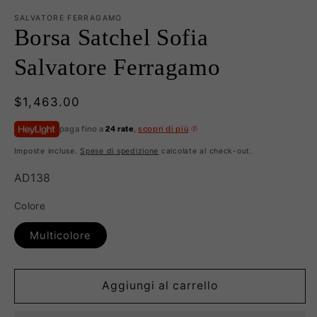
SALVATORE FERRAGAMO
Borsa Satchel Sofia
Salvatore Ferragamo
Prezzo
$1,463.00
di
paga fino a
24 rate
,
scopri di più
listino
Imposte incluse.
Spese di spedizione
calcolate al check-out.
SKU:
AD138
Colore
Multicolore
Aggiungi al carrello