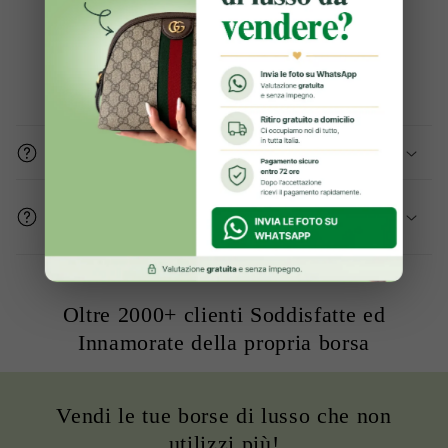
Domande frequenti
Gli articoli sono originali?
Come mi assicurate che le condizioni del
prodotto sono buone?
Oltre 2000+ clienti Soddisfatte ed
Innamorate della propria borsa
Vendi le tue borse di lusso che non
utilizzi più!