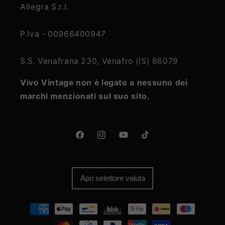
Allegra S.r.l.
P.Iva - 00966400947
S.S. Venafrana 230, Venafro (IS) 86079
Vivo Vintage non è legato a nessuno dei
marchi menzionati sul suo sito.
Facebook
Instagram
YouTube
TikTok
Apri selettore valuta
Metodi
di