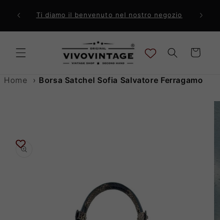
Vai
direttamente
ri a 99€
Comp
Ti diamo il benvenuto nel nostro negozio
ai contenuti
Carrello
Home
›
Borsa Satchel Sofia Salvatore Ferragamo
Passa alle
informazioni
sul prodotto