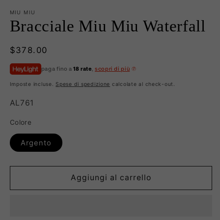
MIU MIU
Bracciale Miu Miu Waterfall
Prezzo
$378.00
di
paga fino a
18 rate
,
scopri di più
listino
Imposte incluse.
Spese di spedizione
calcolate al check-out.
SKU:
AL761
Colore
Argento
Aggiungi al carrello