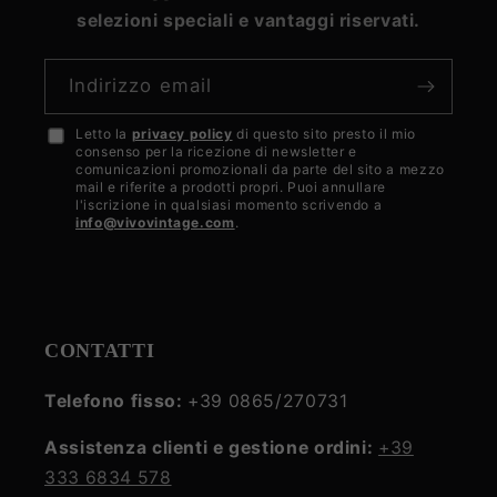
selezioni speciali e vantaggi riservati.
Indirizzo email
Letto la
privacy policy
di questo sito presto il mio
Accetto
consenso per la ricezione di newsletter e
la
comunicazioni promozionali da parte del sito a mezzo
mail e riferite a prodotti propri. Puoi annullare
privacy
l'iscrizione in qualsiasi momento scrivendo a
info@vivovintage.com
.
policy
CONTATTI
Telefono fisso:
+39 0865/270731
Assistenza clienti e gestione ordini:
+39
333 6834 578