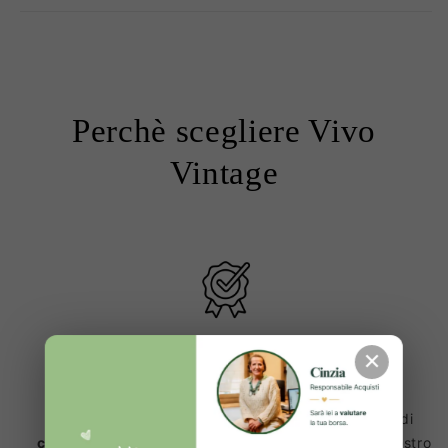
Perchè scegliere Vivo
Vintage
✕
Prodotti 100% Originali ✔️
Ogni articolo viene sottoposto a una lunga serie di
controlli e verifiche
, prima di essere inserito sul nostro