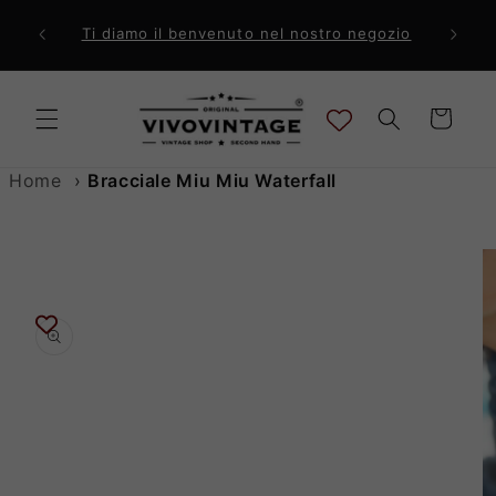
Vai
direttamente
ri a 99€
Comp
Ti diamo il benvenuto nel nostro negozio
ai contenuti
Carrello
Home
›
Bracciale Miu Miu Waterfall
Passa alle
informazioni
sul prodotto