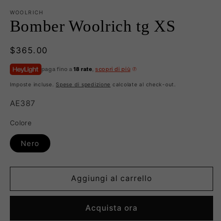
WOOLRICH
Bomber Woolrich tg XS
Prezzo
$365.00
di
paga fino a
18 rate
,
scopri di più
listino
Imposte incluse.
Spese di spedizione
calcolate al check-out.
SKU:
AE387
Colore
Nero
Aggiungi al carrello
Acquista ora