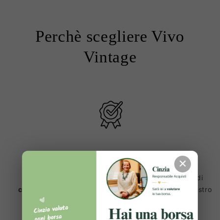
Perchè scegliere Vivo
Vintage
Prodotti 100% Originali ✔️
✕
Ogni articolo viene sottoposto a una lunga serie di
controlli e verifiche
, prima di essere inserito sul nostro
sito