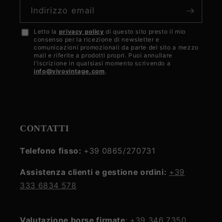
Indirizzo email
Letto la
privacy policy
di questo sito presto il mio
Accetto
consenso per la ricezione di newsletter e
la
comunicazioni promozionali da parte del sito a mezzo
mail e riferite a prodotti propri. Puoi annullare
privacy
l'iscrizione in qualsiasi momento scrivendo a
info@vivovintage.com
.
policy
CONTATTI
Telefono fisso:
+39 0865/270731
Assistenza clienti e gestione ordini:
+39
333 6834 578
Valutazione borse firmate
:
+39 346 7350