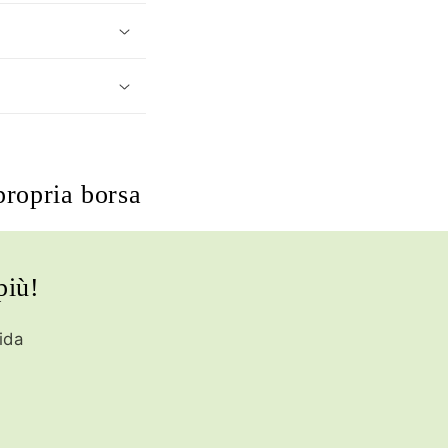
propria borsa
più!
ida