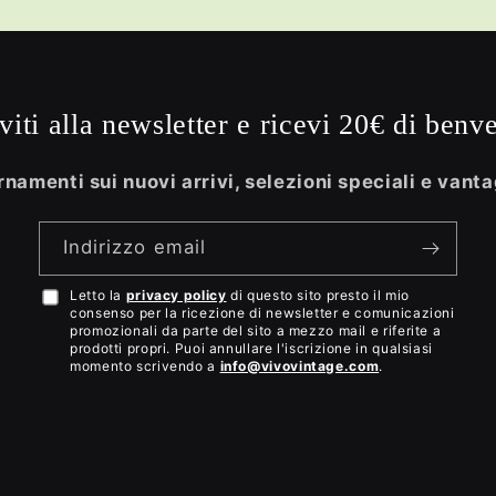
iviti alla newsletter e ricevi 20€ di benv
namenti sui nuovi arrivi, selezioni speciali e vanta
Indirizzo email
Letto la
privacy policy
di questo sito presto il mio
Accetto
consenso per la ricezione di newsletter e comunicazioni
la
promozionali da parte del sito a mezzo mail e riferite a
prodotti propri. Puoi annullare l'iscrizione in qualsiasi
privacy
momento scrivendo a
info@vivovintage.com
.
policy