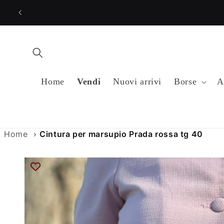
Vai
direttamente
ai contenuti
Home
Vendi
Nuovi arrivi
Borse
A
Home
›
Cintura per marsupio Prada rossa tg 40
Passa alle
informazioni
sul prodotto