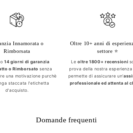
anzia Innamorata o
Oltre 10+ anni di esperien
Rimborsata
settore ⭐️
mo
14 giorni di garanzia
Le
oltre 1800+ recensioni
s
atto o Rimborsato
senza
prova della nostra esperienza
ire una motivazione purchè
permette di assicurare un'
ass
ga staccata l'etichetta
professionale ed attenta al c
d'acquisto.
Domande frequenti