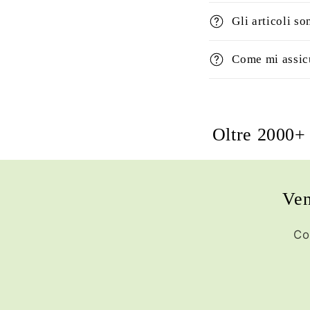
Gli articoli so
Come mi assicu
Oltre 2000+ 
Ven
Co