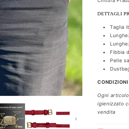
Cintura Prad
DETTAGLI P
Taglia i
Lunghez
Lunghez
Fibbia 
Pelle s
Dustba
CONDIZIONI
Ogni articolo
igienizzato 
vendita