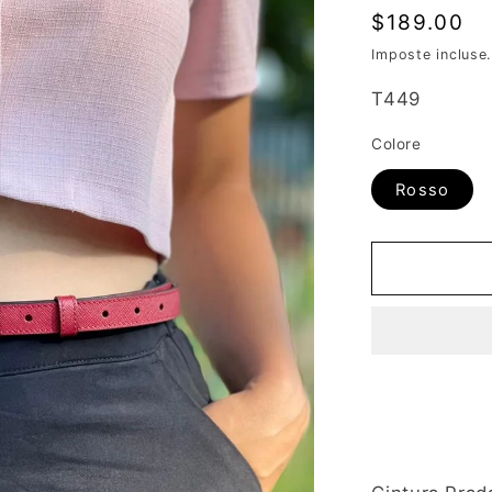
Prezzo
$189.00
di
Imposte incluse
listino
SKU:
T449
Colore
Rosso