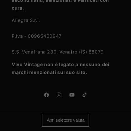
second hand, selezionati e verificati con
cura.
Allegra S.r.l.
P.Iva - 00966400947
S.S. Venafrana 230, Venafro (IS) 86079
Vivo Vintage non è legato a nessuno dei
marchi menzionati sul suo sito.
Facebook
Instagram
YouTube
TikTok
Apri selettore valuta