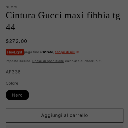
GUCCI
Cintura Gucci maxi fibbia tg
44
Prezzo
$272.00
di
paga fino a
12 rate
,
scopri di più
listino
Imposte incluse.
Spese di spedizione
calcolate al check-out.
SKU:
AF336
Colore
Nero
Aggiungi al carrello