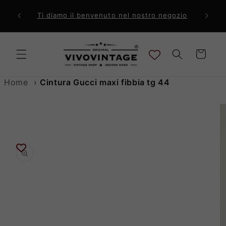
Vai
direttamente
ri a 99€
Comp
Ti diamo il benvenuto nel nostro negozio
ai contenuti
Carrello
Home
›
Cintura Gucci maxi fibbia tg 44
Passa alle
informazioni
sul prodotto