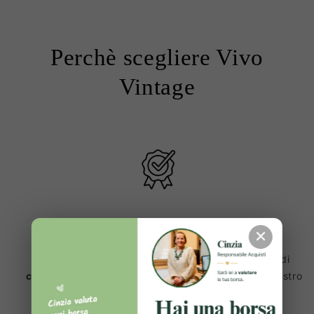
Perchè scegliere Vivo
Vintage
✕
Prodotti 100% Originali ✔️
Ogni articolo viene sottoposto a una lunga serie di
controlli e verifiche
, prima di essere inserito sul nostro
sito