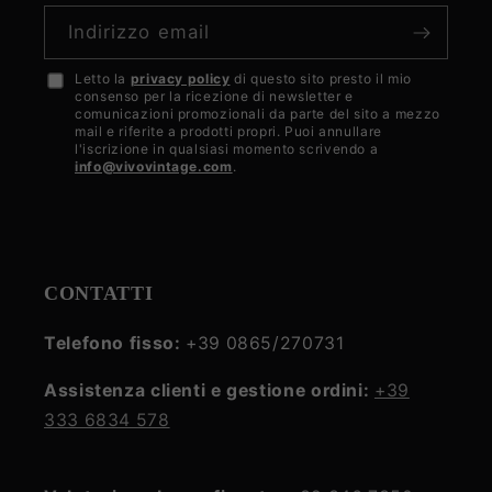
Indirizzo email
Letto la
privacy policy
di questo sito presto il mio
Accetto
consenso per la ricezione di newsletter e
la
comunicazioni promozionali da parte del sito a mezzo
mail e riferite a prodotti propri. Puoi annullare
privacy
l'iscrizione in qualsiasi momento scrivendo a
info@vivovintage.com
.
policy
CONTATTI
Telefono fisso:
+39 0865/270731
Assistenza clienti e gestione ordini:
+39
333 6834 578