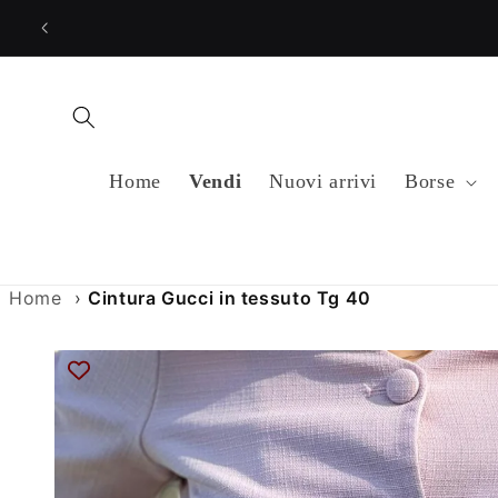
Vai
direttamente
ai contenuti
Home
Vendi
Nuovi arrivi
Borse
Home
›
Cintura Gucci in tessuto Tg 40
Passa alle
informazioni
sul prodotto