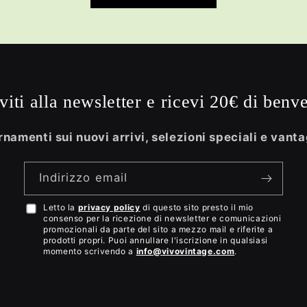
iviti alla newsletter e ricevi 20€ di benv
namenti sui nuovi arrivi, selezioni speciali e vanta
Indirizzo email
Letto la
privacy policy
di questo sito presto il mio
Accetto
consenso per la ricezione di newsletter e comunicazioni
la
promozionali da parte del sito a mezzo mail e riferite a
prodotti propri. Puoi annullare l'iscrizione in qualsiasi
privacy
momento scrivendo a
info@vivovintage.com
.
policy