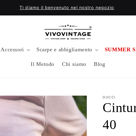
Ti diamo il benvenuto nel nostro negozio
Accessori
Scarpe e abbigliamento
SUMMER S
Il Metodo
Chi siamo
Blog
GUCCI
Cintu
40