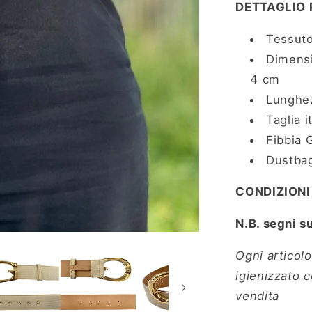
DETTAGLIO
Tessut
Dimensi
4 cm
Lunghez
Taglia i
Fibbia 
Dustbag
CONDIZIONI
N.B. segni s
Ogni articolo
igienizzato 
vendita