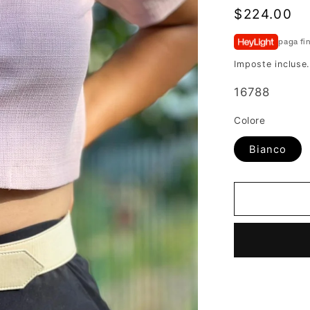
Prezzo
$224.00
di
paga fi
listino
Imposte incluse
SKU:
16788
Colore
Bianco