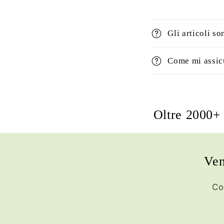
Gli articoli so
Come mi assicu
Oltre 2000+ 
Ven
Co