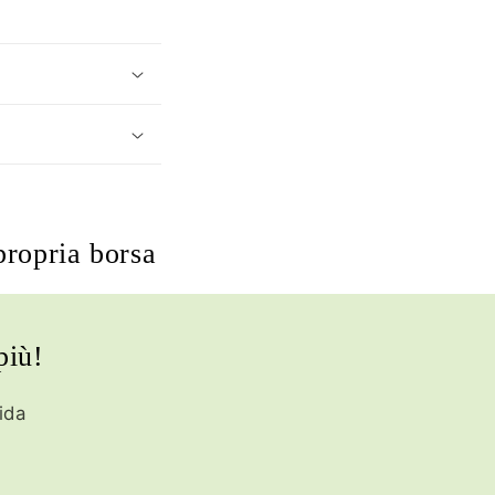
propria borsa
più!
ida