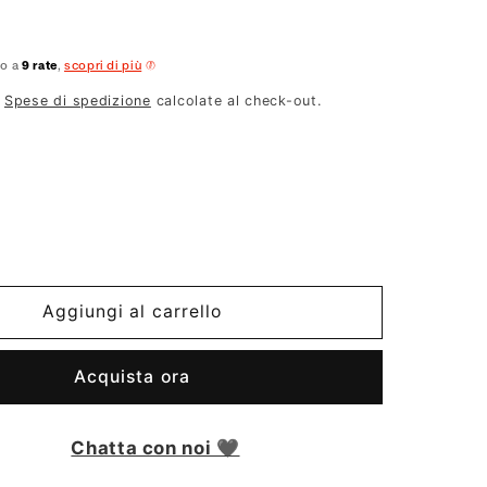
no a
9 rate
,
scopri di più
.
Spese di spedizione
calcolate al check-out.
Aggiungi al carrello
Acquista ora
Chatta con noi 🖤