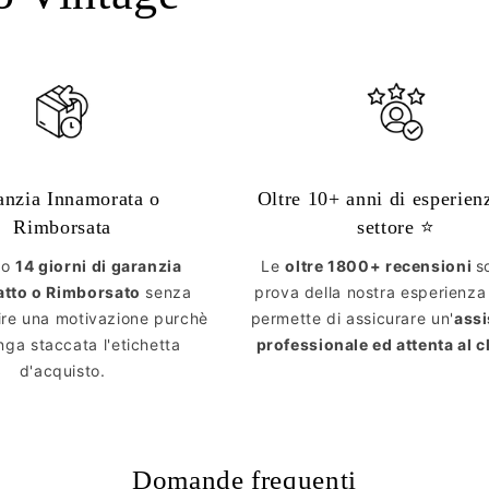
anzia Innamorata o
Oltre 10+ anni di esperien
Rimborsata
settore ⭐️
mo
14 giorni di garanzia
Le
oltre 1800+ recensioni
s
atto o Rimborsato
senza
prova della nostra esperienza
ire una motivazione purchè
permette di assicurare un'
ass
ga staccata l'etichetta
professionale ed attenta al c
d'acquisto.
Domande frequenti