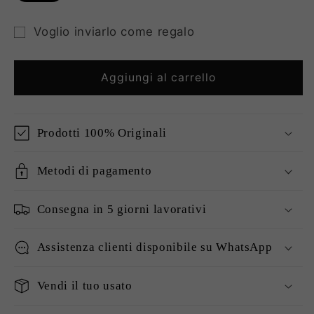
Voglio inviarlo come regalo
Modulo
destinatario
Aggiungi al carrello
del
buono
regalo
Prodotti 100% Originali
compresso
Metodi di pagamento
Consegna in 5 giorni lavorativi
Assistenza clienti disponibile su WhatsApp
Vendi il tuo usato