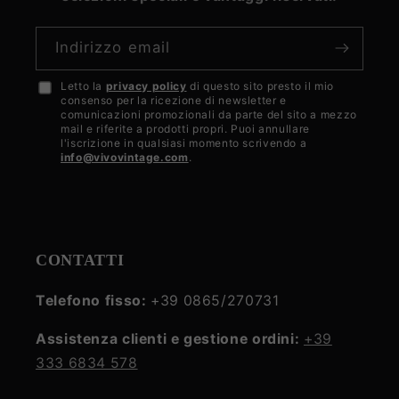
Indirizzo email
Letto la
privacy policy
di questo sito presto il mio
Accetto
consenso per la ricezione di newsletter e
la
comunicazioni promozionali da parte del sito a mezzo
mail e riferite a prodotti propri. Puoi annullare
privacy
l'iscrizione in qualsiasi momento scrivendo a
info@vivovintage.com
.
policy
CONTATTI
Telefono fisso:
+39 0865/270731
Assistenza clienti e gestione ordini:
+39
333 6834 578