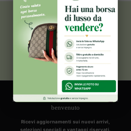
Vendi le tue borse di lusso che non
utilizzi più!
Contattaci per richiedere una valutazione
gratuita e rapida
Contattaci ora
Iscriviti alla newsletter e ricevi 20€ di
benvenuto
Ricevi aggiornamenti sui nuovi arrivi,
selezioni speciali e vantaggi riservati.