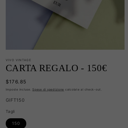
Apri
contenuti
multimediali
VIVO VINTAGE
1
CARTA REGALO - 150€
in
finestra
modale
Prezzo
$176.85
di
Imposte incluse.
Spese di spedizione
calcolate al check-out.
listino
SKU:
GIFT150
Tagli
150