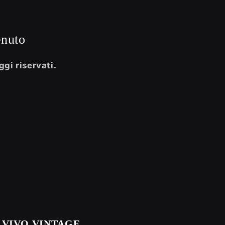
enuto
ggi riservati.
VIVO VINTAGE