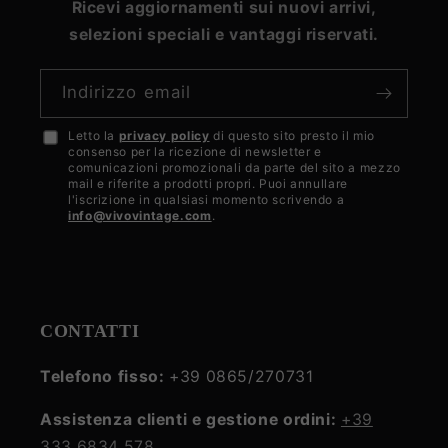
Ricevi aggiornamenti sui nuovi arrivi,
selezioni speciali e vantaggi riservati.
Indirizzo email
Letto la
privacy policy
di questo sito presto il mio
Accetto
consenso per la ricezione di newsletter e
la
comunicazioni promozionali da parte del sito a mezzo
mail e riferite a prodotti propri. Puoi annullare
privacy
l'iscrizione in qualsiasi momento scrivendo a
info@vivovintage.com
.
policy
CONTATTI
Telefono fisso:
+39 0865/270731
Assistenza clienti e gestione ordini:
+39
333 6834 578