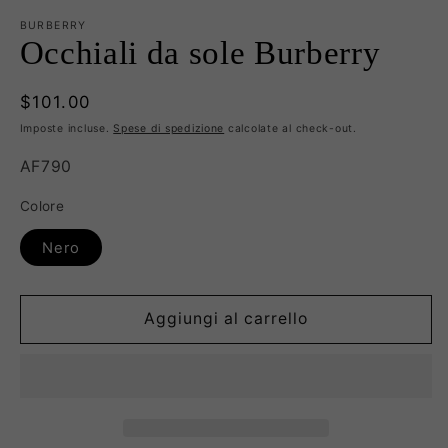
BURBERRY
Occhiali da sole Burberry
Prezzo
$101.00
di
Imposte incluse.
Spese di spedizione
calcolate al check-out.
listino
SKU:
AF790
Colore
Nero
Aggiungi al carrello