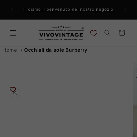
Vai
direttamente
ri a 99€
Comp
Ti diamo il benvenuto nel nostro negozio
ai contenuti
Carrello
Home
›
Occhiali da sole Burberry
Passa alle
informazioni
sul prodotto