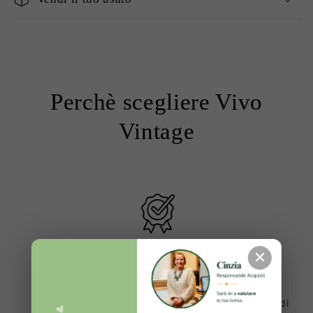
Perchè scegliere Vivo
Vintage
✕
Prodotti 100% Originali ✔️
Ogni articolo viene sottoposto a una lunga serie di