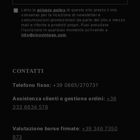
Letto la
privacy policy
di questo sito presto il mio
Accetto
consenso per la ricezione di newsletter e
la
comunicazioni promozionali da parte del sito a mezzo
mail e riferite a prodotti propri. Puoi annullare
privacy
l'iscrizione in qualsiasi momento scrivendo a
info@vivovintage.com
.
policy
CONTATTI
Telefono fisso:
+39 0865/270731
Assistenza clienti e gestione ordini:
+39
333 6834 578
Valutazione borse firmate
:
+39 346 7350
973