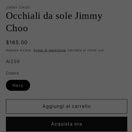
JIMMY CHOO
Occhiali da sole Jimmy
Choo
Prezzo
$165.00
di
Imposte incluse.
Spese di spedizione
calcolate al check-out.
listino
SKU:
AI259
Colore
Nero
Aggiungi al carrello
Acquista ora