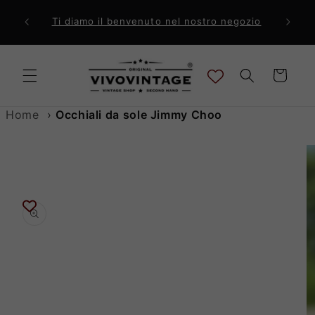
Vai
direttamente
ri a 99€
Comp
Ti diamo il benvenuto nel nostro negozio
ai contenuti
Carrello
Home
›
Occhiali da sole Jimmy Choo
Passa alle
informazioni
sul prodotto