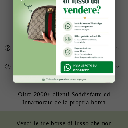
Domande frequenti
Gli articoli sono originali?
Come mi assicurate che le condizioni del
prodotto sono buone?
Oltre 2000+ clienti Soddisfatte ed
Innamorate della propria borsa
Vendi le tue borse di lusso che non