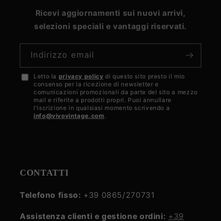
Ricevi aggiornamenti sui nuovi arrivi,
selezioni speciali e vantaggi riservati.
Indirizzo email
Letto la
privacy policy
di questo sito presto il mio
Accetto
consenso per la ricezione di newsletter e
la
comunicazioni promozionali da parte del sito a mezzo
mail e riferite a prodotti propri. Puoi annullare
privacy
l'iscrizione in qualsiasi momento scrivendo a
info@vivovintage.com
.
policy
CONTATTI
Telefono fisso:
+39 0865/270731
Assistenza clienti e gestione ordini:
+39