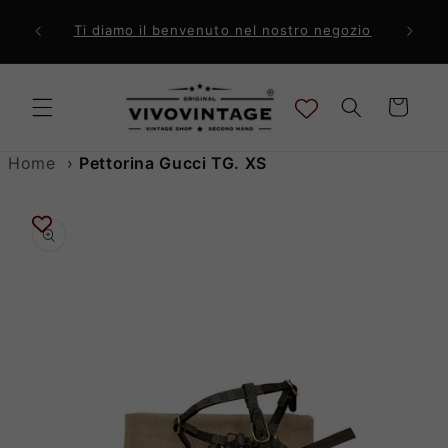
Vai
direttamente
ri a 99€
Comp
Ti diamo il benvenuto nel nostro negozio
ai contenuti
Carrello
Home
›
Pettorina Gucci TG. XS
Passa alle
informazioni
sul prodotto