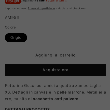
paga fino a
9 rate
,
scopri di più
listino
Imposte incluse.
Spese di spedizione
calcolate al check-out.
SKU:
AM956
Colore
Grigio
Aggiungi al carrello
Acquista ora
Pettorina Gucci per amici a quattro zampe taglia
XS. Dettagli in canvas e in pelle marrone. Metalleria
oro, munita di
sacchetto anti polvere
.
DETTAGLI PRODOTTO: