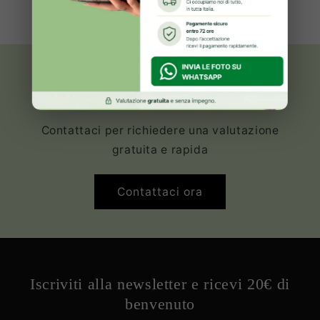
Oltre 2000+ clienti Soddisfatte ed
Innamorate della propria borsa
Vendi le tue borse di lusso che non
utilizzi più!
Contattaci per richiedere una valutazione
gratuita e rapida
Contattaci ora
Iscriviti alla newsletter e ricevi 20€ di
benvenuto