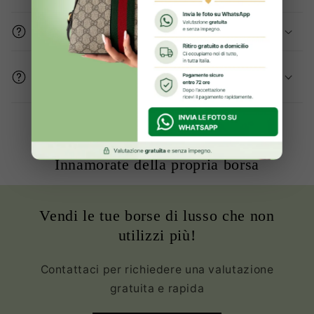
Gli articoli sono originali?
Come mi assicurate che le condizioni del
prodotto sono buone?
Oltre 2000+ clienti Soddisfatte ed
Innamorate della propria borsa
Vendi le tue borse di lusso che non
utilizzi più!
Contattaci per richiedere una valutazione
gratuita e rapida