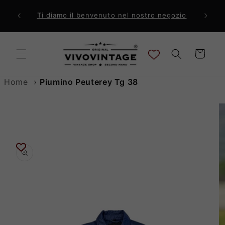
Vai
direttamente
ri a 99€
Comp
Ti diamo il benvenuto nel nostro negozio
ai contenuti
Carrello
Home
›
Piumino Peuterey Tg 38
Passa alle
informazioni
sul prodotto