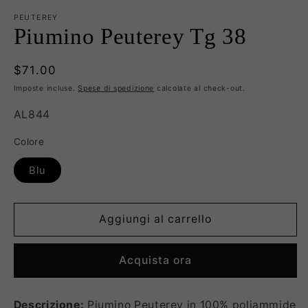
PEUTEREY
Piumino Peuterey Tg 38
Prezzo
$71.00
di
Imposte incluse.
Spese di spedizione
calcolate al check-out.
listino
SKU:
AL844
Colore
Blu
Aggiungi al carrello
Acquista ora
Descrizione:
Piumino Peuterey in 100% poliammide