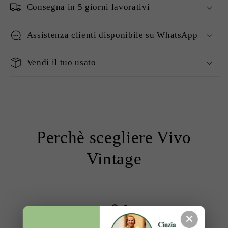
Consegna in 5 giorni lavorativi
Assistenza clienti disponibile su WhatsApp
Vendi il tuo usato
Perchè scegliere Vivo
Vintage
✕