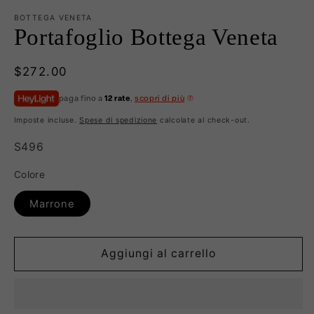
BOTTEGA VENETA
Portafoglio Bottega Veneta
Prezzo
$272.00
di
paga fino a
12 rate
,
scopri di più
listino
Imposte incluse.
Spese di spedizione
calcolate al check-out.
SKU:
S496
Colore
Marrone
Aggiungi al carrello