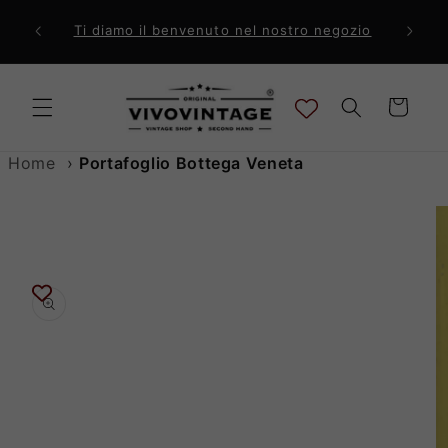
Vai
direttamente
ri a 99€
Comp
Ti diamo il benvenuto nel nostro negozio
ai contenuti
Carrello
Home
›
Portafoglio Bottega Veneta
Passa alle
informazioni
sul prodotto