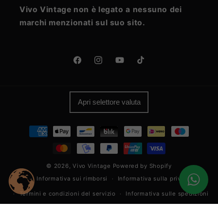
Vivo Vintage non è legato a nessuno dei
marchi menzionati sul suo sito.
Facebook
Instagram
YouTube
TikTok
Apri selettore valuta
Metodi
di
pagamento
© 2026,
Vivo Vintage
Powered by Shopify
Informativa sui rimborsi
Informativa sulla privacy
Termini e condizioni del servizio
Informativa sulle spedizioni
Informativa legale