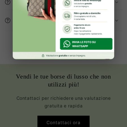
Gli articoli sono originali?
Come mi assicurate che le condizioni del
prodotto sono buone?
Oltre 2000+ clienti Soddisfatte ed
Innamorate della propria borsa
Vendi le tue borse di lusso che non
utilizzi più!
Contattaci per richiedere una valutazione
gratuita e rapida
Contattaci ora