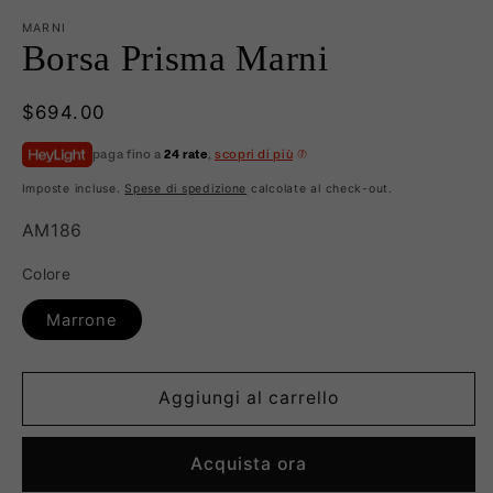
MARNI
Borsa Prisma Marni
Prezzo
$694.00
di
paga fino a
24 rate
,
scopri di più
listino
Imposte incluse.
Spese di spedizione
calcolate al check-out.
SKU:
AM186
Colore
Marrone
Aggiungi al carrello
Acquista ora