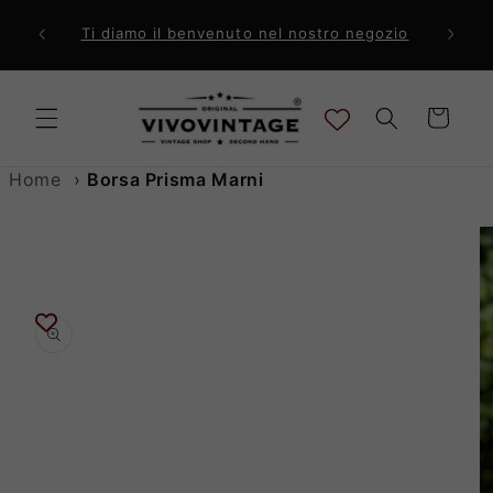
Vai
direttamente
ri a 99€
Comp
Ti diamo il benvenuto nel nostro negozio
ai contenuti
Carrello
Home
›
Borsa Prisma Marni
Passa alle
informazioni
sul prodotto