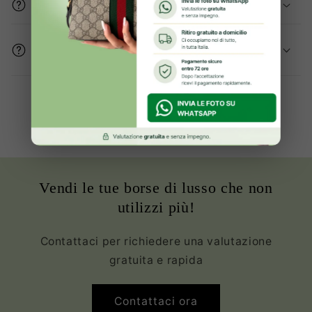
Gli articoli sono originali?
Come mi assicurate che le condizioni del
prodotto sono buone?
Oltre 2000+ clienti Soddisfatte ed
Innamorate della propria borsa
Vendi le tue borse di lusso che non
utilizzi più!
Contattaci per richiedere una valutazione
gratuita e rapida
Contattaci ora