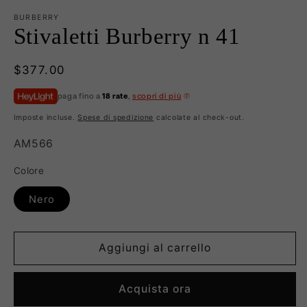
BURBERRY
Stivaletti Burberry n 41
Prezzo
$377.00
di
paga fino a
18 rate
,
scopri di più
listino
Imposte incluse.
Spese di spedizione
calcolate al check-out.
SKU:
AM566
Colore
Nero
Aggiungi al carrello
Acquista ora