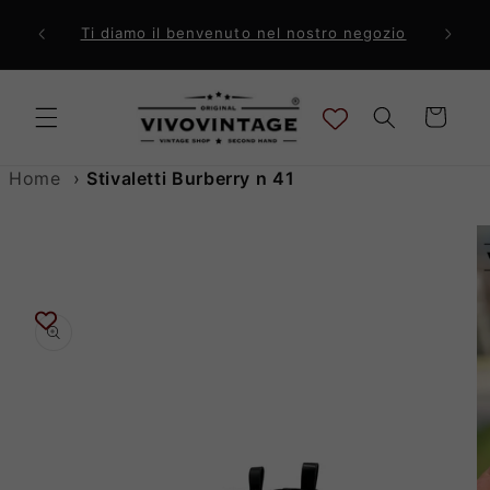
Vai
direttamente
ri a 99€
Comp
Ti diamo il benvenuto nel nostro negozio
ai contenuti
Carrello
Home
›
Stivaletti Burberry n 41
Passa alle
informazioni
sul prodotto