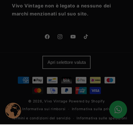
Vivo Vintage non è legato a nessuno dei
marchi menzionati sul suo sito.
Facebook
Instagram
YouTube
TikTok
Apri selettore valuta
Metodi
di
pagamento
© 2026,
Vivo Vintage
Powered by Shopify
Informativa sui rimborsi
Informativa sulla privacy
Termini e condizioni del servizio
Informativa sulle spedizioni
Informativa legale