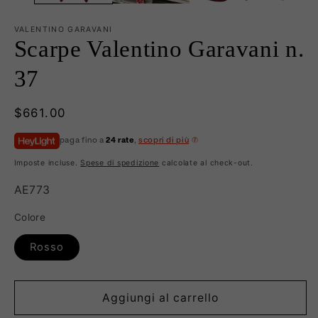
VALENTINO GARAVANI
Scarpe Valentino Garavani n.
37
Prezzo
$661.00
di
paga fino a
24 rate
,
scopri di più
listino
Imposte incluse.
Spese di spedizione
calcolate al check-out.
SKU:
AE773
Colore
Rosso
Aggiungi al carrello