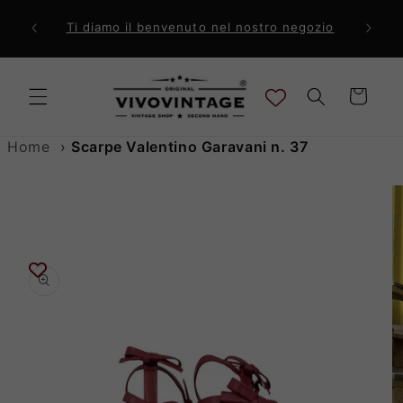
Vai
direttamente
ri a 99€
Comp
Ti diamo il benvenuto nel nostro negozio
ai contenuti
Carrello
Home
›
Scarpe Valentino Garavani n. 37
Passa alle
informazioni
sul prodotto