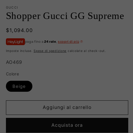
GUCCI
Shopper Gucci GG Supreme
Prezzo
$1,094.00
di
paga fino a
24 rate
,
scopri di più
listino
Imposte incluse.
Spese di spedizione
calcolate al check-out.
SKU:
AO469
Colore
Beige
Aggiungi al carrello
Acquista ora