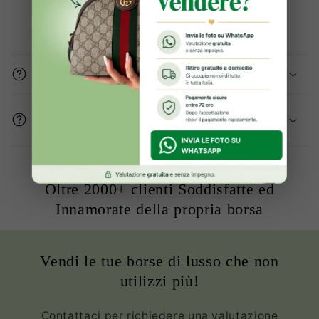
Domande frequenti
Gli articoli sono originali?
Come mi assicurate che le condizioni del
prodotto sono buone?
Oltre 2000+ clienti Soddisfatte ed
Innamorate della propria borsa
Vendi le tue borse di lusso che non
utilizzi più!
Contattaci per richiedere una valutazione