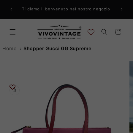
Vai
direttamente
ri a 99€
Comp
Ti diamo il benvenuto nel nostro negozio
ai contenuti
Carrello
Home
›
Shopper Gucci GG Supreme
Passa alle
informazioni
sul prodotto