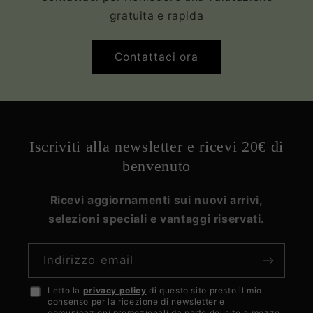
gratuita e rapida
Contattaci ora
Iscriviti alla newsletter e ricevi 20€ di
benvenuto
Ricevi aggiornamenti sui nuovi arrivi,
selezioni speciali e vantaggi riservati.
Indirizzo email
Letto la
privacy policy
di questo sito presto il mio
Accetto
consenso per la ricezione di newsletter e
la
comunicazioni promozionali da parte del sito a mezzo