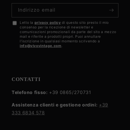
Indirizzo email
Letto la
privacy policy
di questo sito presto il mio
Accetto
consenso per la ricezione di newsletter e
la
comunicazioni promozionali da parte del sito a mezzo
mail e riferite a prodotti propri. Puoi annullare
privacy
l'iscrizione in qualsiasi momento scrivendo a
info@vivovintage.com
.
policy
CONTATTI
Telefono fisso:
+39 0865/270731
Assistenza clienti e gestione ordini:
+39
333 6834 578