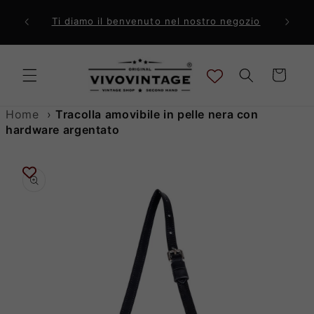
Vai
direttamente
ri a 99€
Comp
Ti diamo il benvenuto nel nostro negozio
ai contenuti
Carrello
Home
›
Tracolla amovibile in pelle nera con
hardware argentato
Passa alle
informazioni
sul prodotto