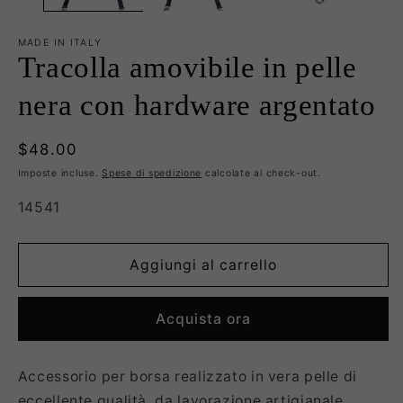
MADE IN ITALY
Tracolla amovibile in pelle
nera con hardware argentato
Prezzo
$48.00
di
Imposte incluse.
Spese di spedizione
calcolate al check-out.
listino
SKU:
14541
Aggiungi al carrello
Acquista ora
Accessorio per borsa realizzato in vera pelle di
eccellente qualità, da lavorazione artigianale