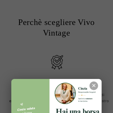
Perchè scegliere Vivo
Vintage
✕
Prodotti 100% Originali ✔️
Ogni articolo viene sottoposto a una lunga serie di
controlli e verifiche
, prima di essere inserito sul nostro
sito