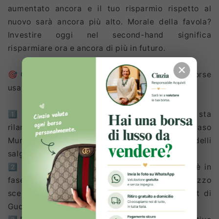
aumentato ancora e il tuo risparmio rispetto al
nuovo sarà ancora più alto. Morale della favola?
Investire oggi nel second-hand significa
risparmiare ora e ancora di più in futuro.
✕
🎯 Come fare i migliori affari nel mondo delle borse
usate?
1️⃣ Saper cogliere le tendenze: se un marchio sta
rilanciando una collaborazione (come nel caso
Murakami), è probabile che il valore di certi modelli
salga.
2️⃣ Vendere al momento giusto: se una borsa è in
fase calante, meglio cederla prima che il prezzo
scenda troppo. Se stai pensando alla Marmont di
Gucci o alla Lou Lou di Saint Laurent ti capisco