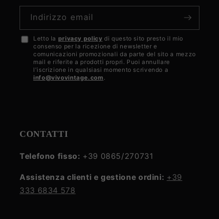
Indirizzo email
Letto la
privacy policy
di questo sito presto il mio
Accetto
consenso per la ricezione di newsletter e
la
comunicazioni promozionali da parte del sito a mezzo
mail e riferite a prodotti propri. Puoi annullare
privacy
l'iscrizione in qualsiasi momento scrivendo a
info@vivovintage.com
.
policy
CONTATTI
Telefono fisso:
+39 0865/270731
Assistenza clienti e gestione ordini:
+39
333 6834 578