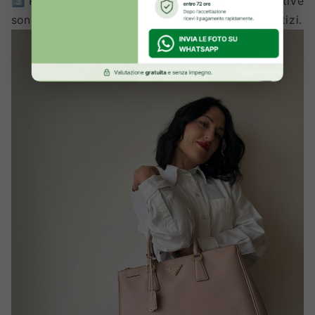
3️⃣ Puntare sui grandi classici: le borse continuative
sono investimenti a lungo termine, sicuri e redditizi.