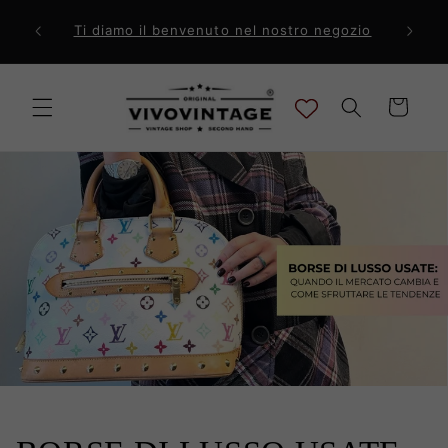
Vai
direttamente
ri a 99€
Comp
Ti diamo il benvenuto nel nostro negozio
ai contenuti
Carrello