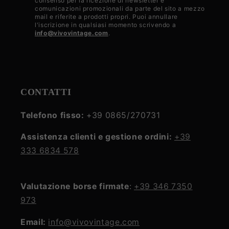
consenso per la ricezione di newsletter e
la
comunicazioni promozionali da parte del sito a mezzo
mail e riferite a prodotti propri. Puoi annullare
privacy
l'iscrizione in qualsiasi momento scrivendo a
info@vivovintage.com
.
policy
CONTATTI
Telefono fisso:
+39 0865/270731
Assistenza clienti e gestione ordini:
+39
333 6834 578
Valutazione borse firmate
:
+39 346 7350
973
Email:
info@vivovintage.com