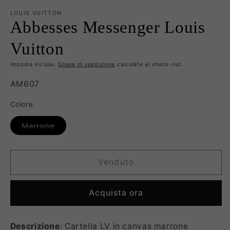
LOUIS VUITTON
Abbesses Messenger Louis
Vuitton
Imposte incluse.
Spese di spedizione
calcolate al check-out.
SKU:
AM607
Colore
Variante
Marrone
esaurita
o
non
disponibile
Venduto
Acquista ora
Descrizione
: Cartella LV in canvas marrone