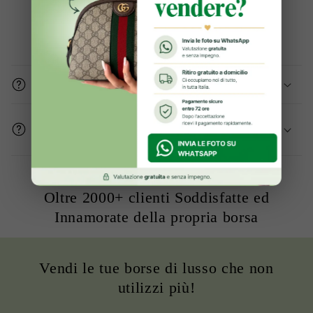
Domande frequenti
Gli articoli sono originali?
Come mi assicurate che le condizioni del
prodotto sono buone?
Oltre 2000+ clienti Soddisfatte ed
Innamorate della propria borsa
Vendi le tue borse di lusso che non
utilizzi più!