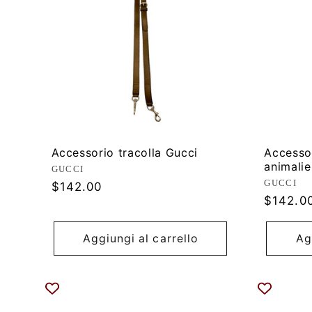
Accessorio tracolla Gucci
Accessor
animalie
Produttore:
GUCCI
Produtt
GUCCI
Prezzo
$142.00
Prezzo
$142.0
di
di
listino
listino
Aggiungi al carrello
Ag