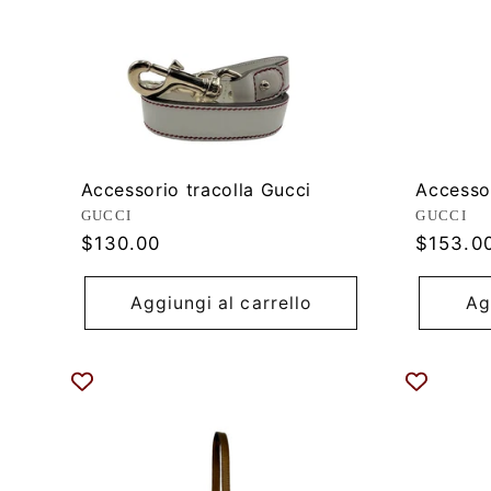
Accessorio tracolla Gucci
Accessor
Produttore:
Produtt
GUCCI
GUCCI
Prezzo
Prezzo
$130.00
$153.0
di
di
listino
listino
Aggiungi al carrello
Ag