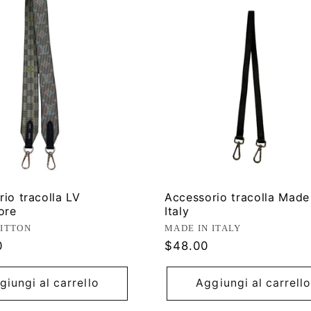
io tracolla LV
Accessorio tracolla Made
ore
Italy
ore:
Produttore:
UITTON
MADE IN ITALY
Prezzo
0
$48.00
di
listino
giungi al carrello
Aggiungi al carrello