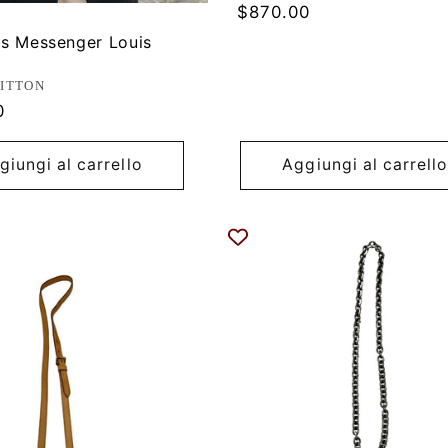
Prezzo
$870.00
di
s Messenger Louis
listino
ore:
UITTON
0
giungi al carrello
Aggiungi al carrello