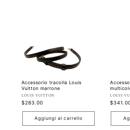
Accessorio tracolla Louis
Accessor
Vuitton marrone
multicol
Produttore:
Produtt
LOUIS VUITTON
LOUIS V
Prezzo
Prezzo
$283.00
$341.0
di
di
listino
listino
Aggiungi al carrello
Ag