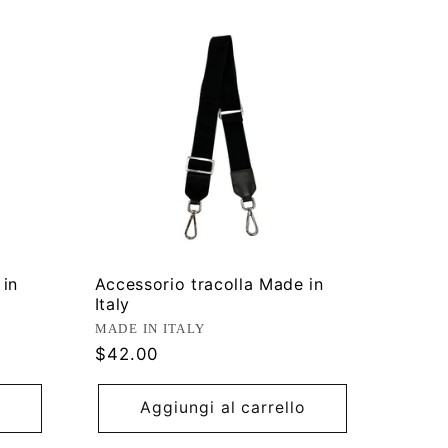
 in
Accessorio tracolla Made in
Italy
Produttore:
MADE IN ITALY
Prezzo
$42.00
di
listino
Aggiungi al carrello