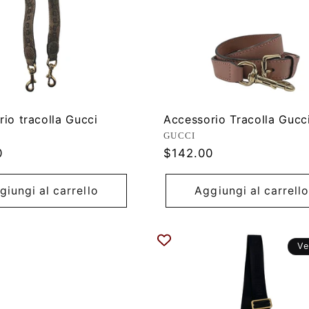
io tracolla Gucci
Accessorio Tracolla Gucc
ore:
Produttore:
GUCCI
Prezzo
0
$142.00
di
listino
giungi al carrello
Aggiungi al carrello
Ve