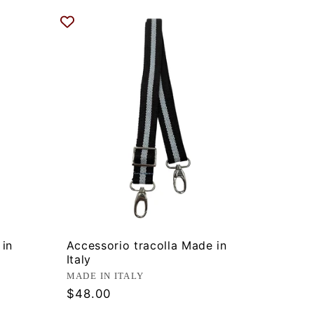
 in
Accessorio tracolla Made in
Italy
Produttore:
MADE IN ITALY
Prezzo
$48.00
di