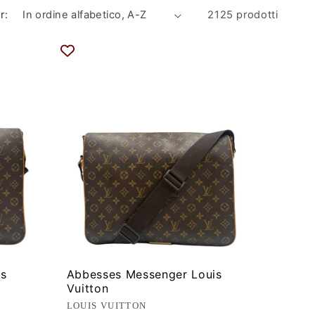
r:
2125 prodotti
is
Abbesses Messenger Louis
Vuitton
Produttore:
LOUIS VUITTON