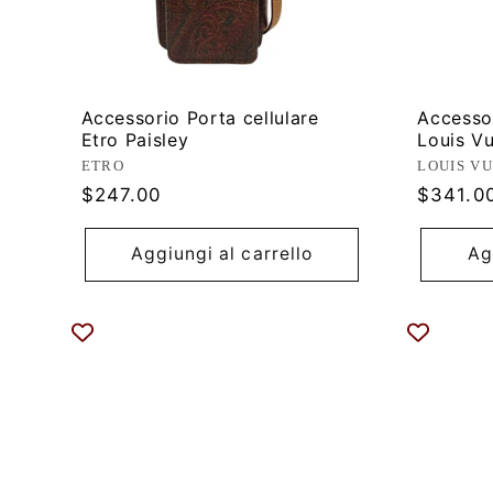
Accessorio Porta cellulare
Accessor
Etro Paisley
Louis Vu
Produttore:
Produtt
ETRO
LOUIS V
Prezzo
Prezzo
$247.00
$341.0
di
di
listino
listino
Aggiungi al carrello
Ag