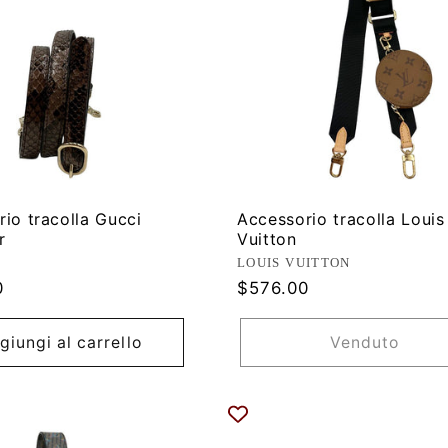
io tracolla Gucci
Accessorio tracolla Louis
r
Vuitton
ore:
Produttore:
LOUIS VUITTON
Prezzo
0
$576.00
di
listino
giungi al carrello
Venduto