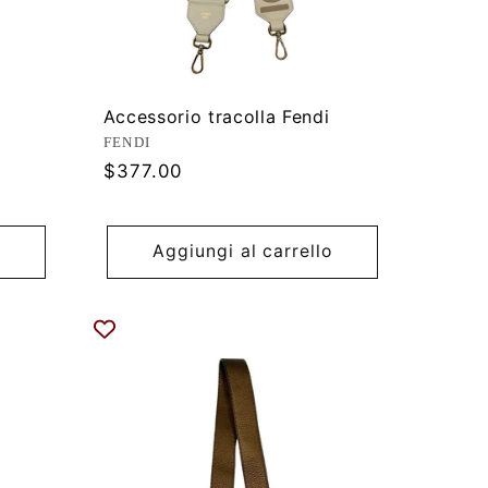
Accessorio tracolla Fendi
Produttore:
FENDI
Prezzo
$377.00
di
listino
Aggiungi al carrello