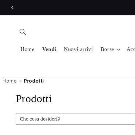
Vai
direttamente
ai contenuti
Home
Vendi
Nuovi arrivi
Borse
Acc
Home
›
Prodotti
C
Prodotti
o
Cerca prodotti
l