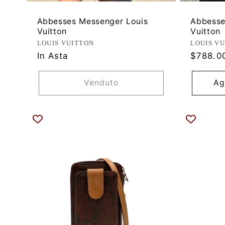
Abbesses Messenger Louis
Abbesse
Vuitton
Vuitton
Produttore:
Produtt
LOUIS VUITTON
LOUIS V
Prezzo
In Asta
$788.0
di
listino
Venduto
Ag