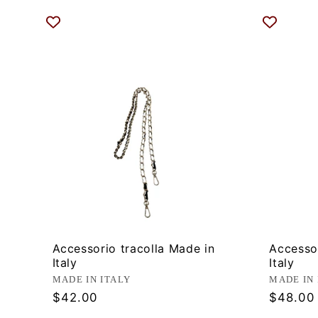
Accessorio tracolla Made in
Accessor
Italy
Italy
Produttore:
Produtt
MADE IN ITALY
MADE IN 
Prezzo
Prezzo
$42.00
$48.00
di
di