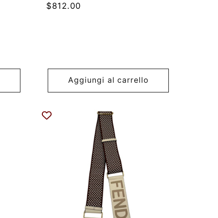
Prezzo
$812.00
di
listino
Aggiungi al carrello