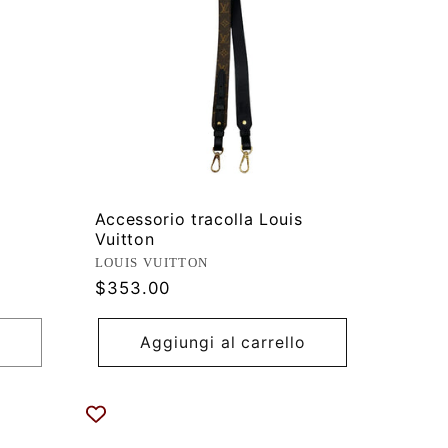
Accessorio tracolla Louis
Vuitton
Produttore:
LOUIS VUITTON
Prezzo
$353.00
di
listino
Aggiungi al carrello