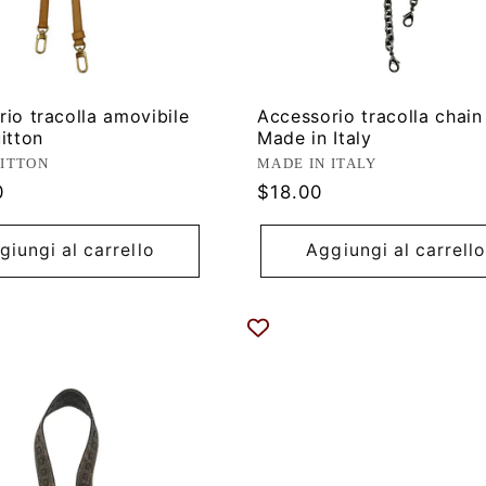
io tracolla amovibile
Accessorio tracolla chain
itton
Made in Italy
ore:
Produttore:
UITTON
MADE IN ITALY
Prezzo
0
$18.00
di
listino
giungi al carrello
Aggiungi al carrello