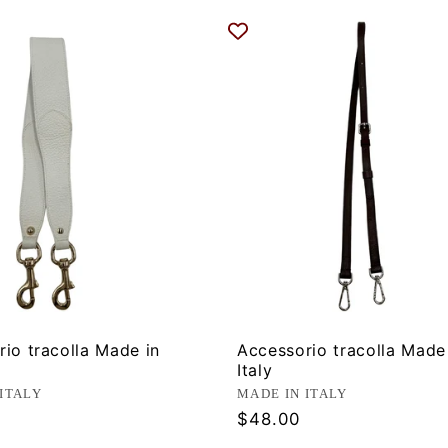
io tracolla Made in
Accessorio tracolla Made
Italy
ore:
Produttore:
ITALY
MADE IN ITALY
Prezzo
$48.00
di