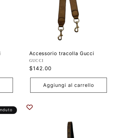
i
Accessorio tracolla Gucci
Produttore:
GUCCI
Prezzo
$142.00
di
listino
Aggiungi al carrello
nduto