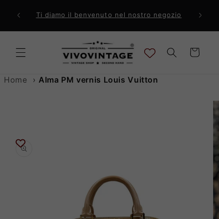
Vai
direttamente
ri a 99€
Comp
Ti diamo il benvenuto nel nostro negozio
ai contenuti
Carrello
Home
›
Alma PM vernis Louis Vuitton
Passa alle
informazioni
sul prodotto