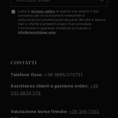
Letto la
privacy policy
di questo sito presto il mio
Accetto
consenso per la ricezione di newsletter e
la
comunicazioni promozionali da parte del sito a mezzo
mail e riferite a prodotti propri. Puoi annullare
privacy
l'iscrizione in qualsiasi momento scrivendo a
info@vivovintage.com
.
policy
CONTATTI
Telefono fisso:
+39 0865/270731
Assistenza clienti e gestione ordini:
+39
333 6834 578
Valutazione borse firmate
:
+39 346 7350