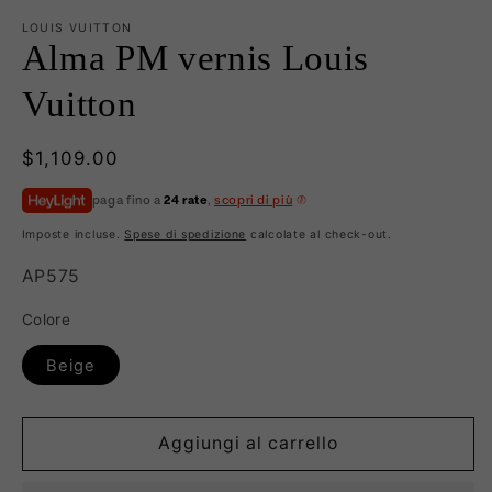
LOUIS VUITTON
Alma PM vernis Louis
Vuitton
Prezzo
$1,109.00
di
paga fino a
24 rate
,
scopri di più
listino
Imposte incluse.
Spese di spedizione
calcolate al check-out.
SKU:
AP575
Colore
Beige
Aggiungi al carrello