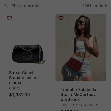
Filtra e ordina
1261 prodotti
i
o
n
e
:
Borsa Gucci
Blondie misura
media
Produttore:
GUCCI
Tracolla Falabella
Stella McCartney
Prezzo
$1,981.00
bordeaux
di
Produttore:
STELLA MCCARTNEY
listino