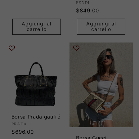
Produttore:
FENDI
listino
Prezzo
$849.00
di
Aggiungi al
Aggiungi al
listino
carrello
carrello
Borsa Prada gaufré
Produttore:
PRADA
Prezzo
$696.00
Borsa Gucci