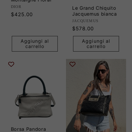
Produttore:
DIOR
Le Grand Chiquito
Jacquemus bianca
Prezzo
$425.00
di
Produttore:
JACQUEMUS
listino
Prezzo
$578.00
di
Aggiungi al
Aggiungi al
listino
carrello
carrello
Borsa Pandora