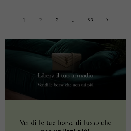
1
2
3
…
53
Vendi le tue borse di lusso che