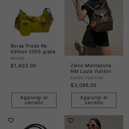
Borsa Prada Re-
Edition 2005 gialla
Produttore:
PRADA
Zaino Montsouris
Prezzo
$1,403.00
NM Louis Vuitton
di
Produttore:
LOUIS VUITTON
listino
Prezzo
$3,066.00
di
Aggiungi al
Aggiungi al
listino
carrello
carrello