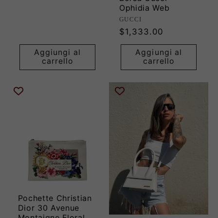
di
Ophidia Web
listino
Produttore:
GUCCI
Prezzo
$1,333.00
di
Aggiungi al
Aggiungi al
listino
carrello
carrello
Pochette Christian
Dior 30 Avenue
Montaigne Floral