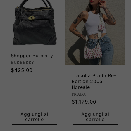
Shopper Burberry
Produttore:
BURBERRY
Prezzo
$425.00
Tracolla Prada Re-
di
Edition 2005
listino
floreale
Produttore:
PRADA
Prezzo
$1,179.00
di
Aggiungi al
Aggiungi al
listino
carrello
carrello