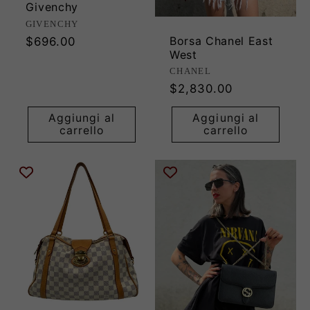
Givenchy
Produttore:
GIVENCHY
Borsa Chanel East
Prezzo
$696.00
West
di
Produttore:
CHANEL
listino
Prezzo
$2,830.00
di
Aggiungi al
Aggiungi al
listino
carrello
carrello