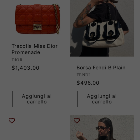
Tracolla Miss Dior
Promenade
Produttore:
DIOR
Borsa Fendi B Plain
Prezzo
$1,403.00
di
Produttore:
FENDI
listino
Prezzo
$496.00
di
Aggiungi al
Aggiungi al
listino
carrello
carrello