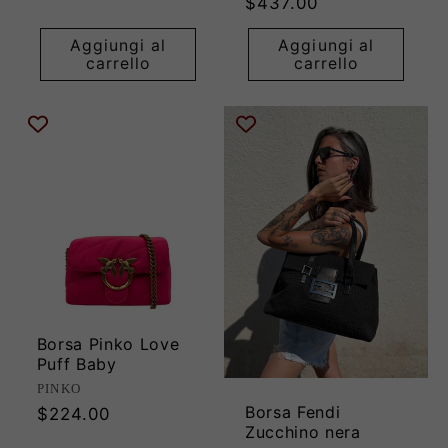
Prezzo
$437.00
di
Aggiungi al
Aggiungi al
listino
carrello
carrello
Borsa Pinko Love
Puff Baby
Produttore:
PINKO
Borsa Fendi
Prezzo
$224.00
Zucchino nera
di