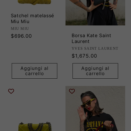
Satchel matelassé
Miu Miu
Produttore:
MIU MIU
Borsa Kate Saint
Prezzo
$696.00
Laurent
di
Produttore:
YVES SAINT LAURENT
listino
Prezzo
$1,675.00
di
Aggiungi al
Aggiungi al
listino
carrello
carrello