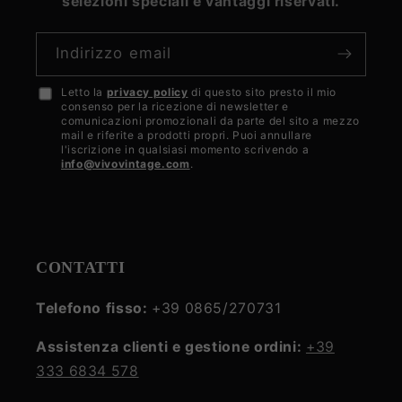
selezioni speciali e vantaggi riservati.
Indirizzo email
Letto la
privacy policy
di questo sito presto il mio
Accetto
consenso per la ricezione di newsletter e
la
comunicazioni promozionali da parte del sito a mezzo
mail e riferite a prodotti propri. Puoi annullare
privacy
l'iscrizione in qualsiasi momento scrivendo a
info@vivovintage.com
.
policy
CONTATTI
Telefono fisso:
+39 0865/270731
Assistenza clienti e gestione ordini:
+39
333 6834 578