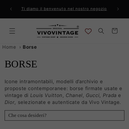
Vai
direttamente
ri a 99€
Comp
Ti diamo il benvenuto nel nostro negozio
ai contenuti
Carrello
Home
›
Borse
C
BORSE
o
Icone intramontabili, modelli d’archivio e
l
proposte contemporanee: borse firmate usate e
vintage di
Louis Vuitton
,
Chanel
,
Gucci
,
Prada
e
l
Dior
, selezionate e autenticate da Vivo Vintage.
e
Cerca prodotti
z