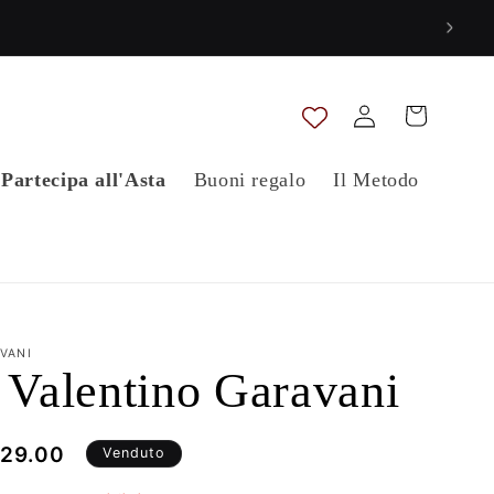
Accedi
Carrello
Partecipa all'Asta
Buoni regalo
Il Metodo
VANI
 Valentino Garavani
ezzo
29.00
Venduto
ontato