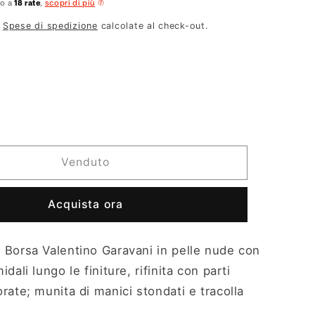
no a
18 rate
,
scopri di più
.
Spese di spedizione
calcolate al check-out.
nte
ita
nibile
Venduto
Acquista ora
:
Borsa Valentino Garavani in pelle nude con
dali lungo le finiture, rifinita con parti
rate; munita di manici stondati e tracolla