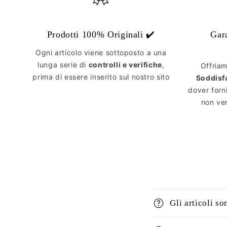
Prodotti 100% Originali ✔️
Gar
Ogni articolo viene sottoposto a una
lunga serie di
controlli e verifiche
,
Offria
prima di essere inserito sul nostro sito
Soddisf
dover forn
non ven
Gli articoli so