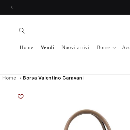
Vai
direttamente
ai contenuti
Home
Vendi
Nuovi arrivi
Borse
Acc
Home
›
Borsa Valentino Garavani
Passa alle
informazioni
sul prodotto