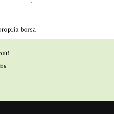
propria borsa
più!
ida