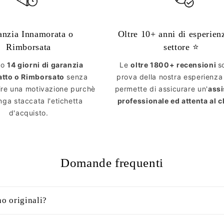
anzia Innamorata o
Oltre 10+ anni di esperien
Rimborsata
settore ⭐️
mo
14 giorni di garanzia
Le
oltre 1800+ recensioni
s
atto o Rimborsato
senza
prova della nostra esperienza
ire una motivazione purchè
permette di assicurare un'
ass
ga staccata l'etichetta
professionale ed attenta al c
d'acquisto.
Domande frequenti
no originali?