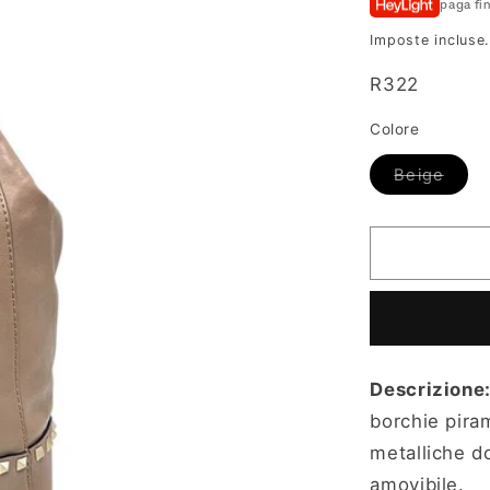
paga fi
listino
Imposte incluse
SKU:
R322
Colore
Varia
Beige
esaur
o
non
dispo
Descrizione
borchie pirami
metalliche do
amovibile.