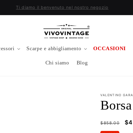
Ti diamo il benvenuto nel nostro negozio
essori
Scarpe e abbigliamento
OCCASIONI
Chi siamo
Blog
VALENTINO GARA
Borsa
Prezzo
Pr
$4
$858.00
di
sc