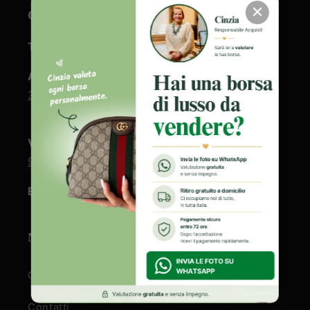
✕
CONTATTI
Telefono fisso:
+39 0865/270731
Assistenza clienti e gestione ordini:
+39
333 6834 578
Valutazione borse firmate
:
+39 346 7350
973
Email:
info@vivovintage.com
NOTE LEGALI
Chi siamo
Contatti