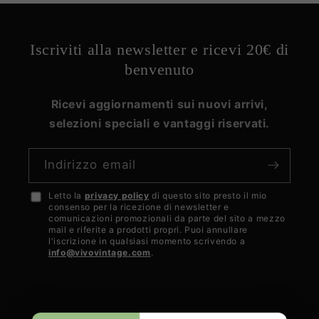
Iscriviti alla newsletter e ricevi 20€ di
benvenuto
Ricevi aggiornamenti sui nuovi arrivi,
selezioni speciali e vantaggi riservati.
Indirizzo email
Letto la
privacy policy
di questo sito presto il mio
Accetto
consenso per la ricezione di newsletter e
la
comunicazioni promozionali da parte del sito a mezzo
mail e riferite a prodotti propri. Puoi annullare
privacy
l'iscrizione in qualsiasi momento scrivendo a
info@vivovintage.com
.
policy