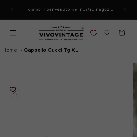
Vai
direttamente
ri a 99€
Comp
Ti diamo il benvenuto nel nostro negozio
ai contenuti
Carrello
Home
›
Cappello Gucci Tg XL
Passa alle
informazioni
sul prodotto