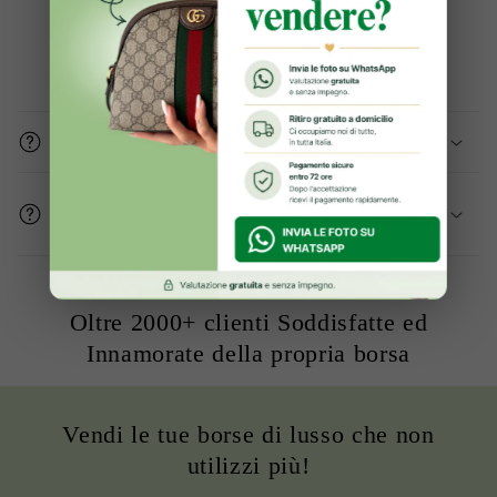
Domande frequenti
Gli articoli sono originali?
Come mi assicurate che le condizioni del
prodotto sono buone?
Oltre 2000+ clienti Soddisfatte ed
Innamorate della propria borsa
Vendi le tue borse di lusso che non
utilizzi più!