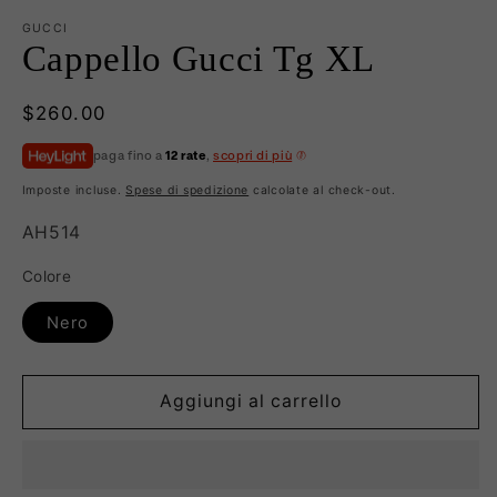
GUCCI
Cappello Gucci Tg XL
Prezzo
$260.00
di
paga fino a
12 rate
,
scopri di più
listino
Imposte incluse.
Spese di spedizione
calcolate al check-out.
SKU:
AH514
Colore
Nero
Aggiungi al carrello