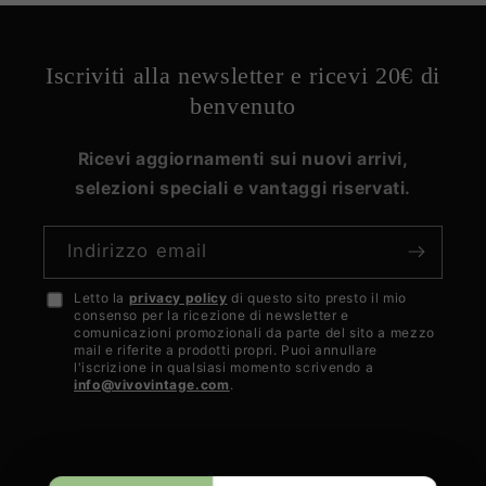
Iscriviti alla newsletter e ricevi 20€ di
benvenuto
Ricevi aggiornamenti sui nuovi arrivi,
selezioni speciali e vantaggi riservati.
Indirizzo email
Letto la
privacy policy
di questo sito presto il mio
Accetto
consenso per la ricezione di newsletter e
la
comunicazioni promozionali da parte del sito a mezzo
mail e riferite a prodotti propri. Puoi annullare
privacy
l'iscrizione in qualsiasi momento scrivendo a
info@vivovintage.com
.
policy