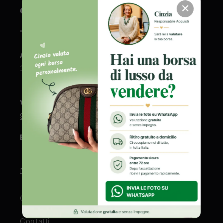
✕
CONTATTI
Telefono fisso:
+39 0865/270731
Assistenza clienti e gestione ordini:
+39
333 6834 578
Valutazione borse firmate
:
+39 346 7350
973
Email:
info@vivovintage.com
NOTE LEGALI
Chi siamo
Contatti