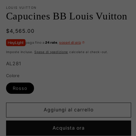
LOUIS VUITTON
Capucines BB Louis Vuitton
Prezzo
$4,565.00
di
paga fino a
24 rate
,
scopri di più
listino
Imposte incluse.
Spese di spedizione
calcolate al check-out.
SKU:
AL281
Colore
Rosso
Aggiungi al carrello
Acquista ora