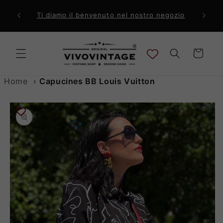
Vai
direttamente
ri a 99€
Comp
Ti diamo il benvenuto nel nostro negozio
ai contenuti
Carrello
Home
›
Capucines BB Louis Vuitton
Passa alle
informazioni
sul prodotto