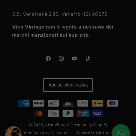
S.S. Venafrana 230, Venafro (IS) 86079
Vivo Vintage non è legato a nessuno dei
marchi menzionati sul suo sito.
Facebook
Instagram
YouTube
TikTok
Apri selettore valuta
Metodi
di
pagamento
© 2026,
Vivo Vintage
Powered by Shopify
Informativa sui rimborsi
Informativa sulla privacy