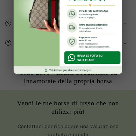
Gli articoli sono originali?
Come mi assicurate che le condizioni del
prodotto sono buone?
Oltre 2000+ clienti Soddisfatte ed
Innamorate della propria borsa
Vendi le tue borse di lusso che non
utilizzi più!
Contattaci per richiedere una valutazione
gratuita e rapida