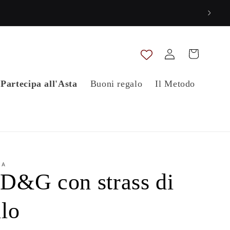
Accedi
Carrello
Partecipa all'Asta
Buoni regalo
Il Metodo
NA
 D&G con strass di
llo