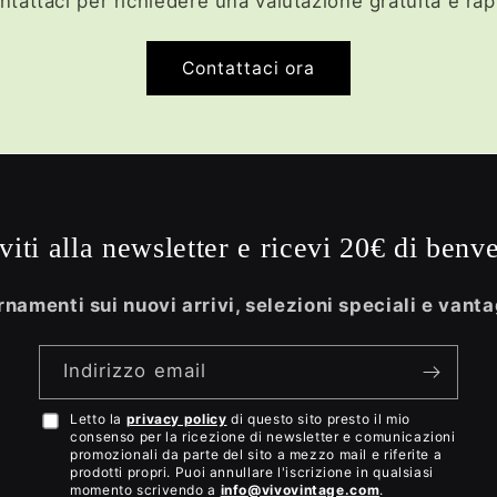
ntattaci per richiedere una valutazione gratuita e rap
Contattaci ora
iviti alla newsletter e ricevi 20€ di benv
namenti sui nuovi arrivi, selezioni speciali e vanta
Indirizzo email
Letto la
privacy policy
di questo sito presto il mio
Accetto
consenso per la ricezione di newsletter e comunicazioni
la
promozionali da parte del sito a mezzo mail e riferite a
prodotti propri. Puoi annullare l'iscrizione in qualsiasi
privacy
momento scrivendo a
info@vivovintage.com
.