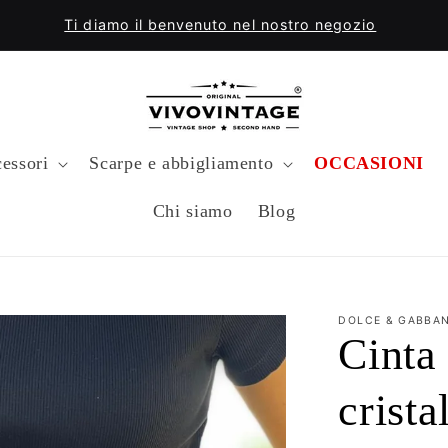
Ti diamo il benvenuto nel nostro negozio
essori
Scarpe e abbigliamento
OCCASIONI
Chi siamo
Blog
DOLCE & GABBA
Cinta
crista