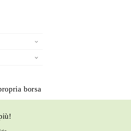
propria borsa
più!