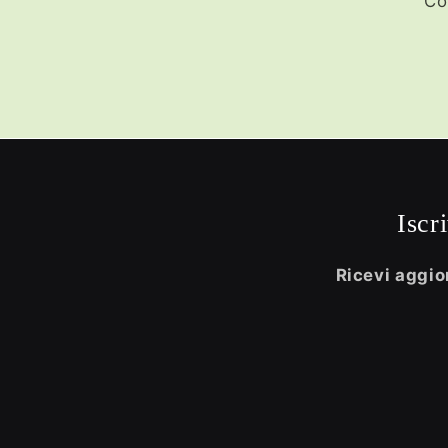
Co
Iscr
Ricevi aggior