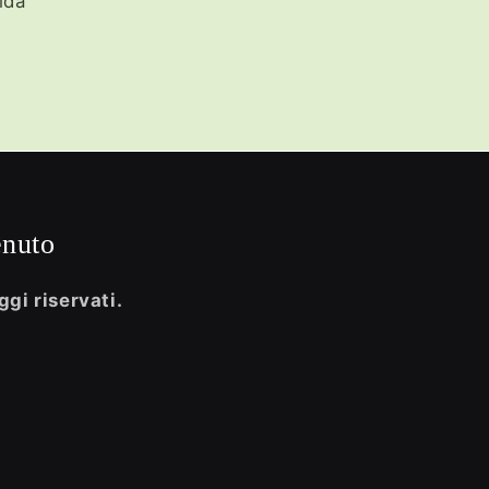
ida
enuto
ggi riservati.