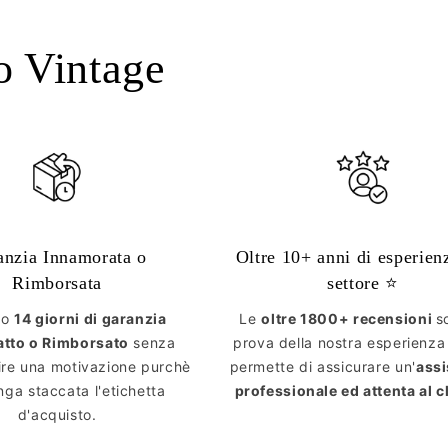
o Vintage
anzia Innamorata o
Oltre 10+ anni di esperien
Rimborsata
settore ⭐️
mo
14 giorni di garanzia
Le
oltre 1800+ recensioni
s
atto o Rimborsato
senza
prova della nostra esperienza
ire una motivazione purchè
permette di assicurare un'
ass
ga staccata l'etichetta
professionale ed attenta al c
d'acquisto.