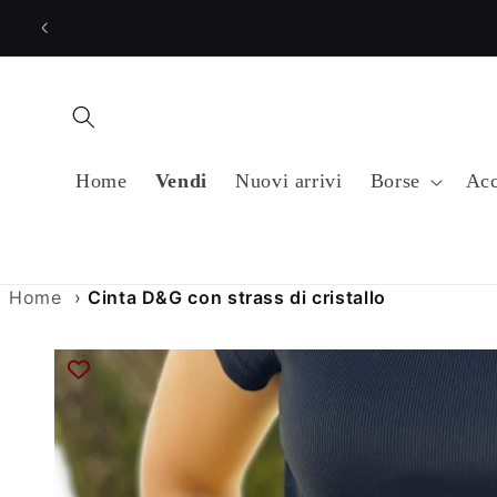
Vai
direttamente
ai contenuti
Home
Vendi
Nuovi arrivi
Borse
Acc
Home
›
Cinta D&G con strass di cristallo
Passa alle
informazioni
sul prodotto