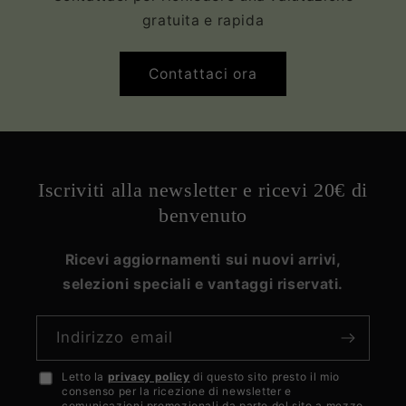
gratuita e rapida
Contattaci ora
Iscriviti alla newsletter e ricevi 20€ di
benvenuto
Ricevi aggiornamenti sui nuovi arrivi,
selezioni speciali e vantaggi riservati.
Indirizzo email
Letto la
privacy policy
di questo sito presto il mio
Accetto
consenso per la ricezione di newsletter e
la
comunicazioni promozionali da parte del sito a mezzo