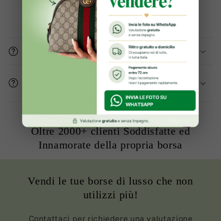
Domande frequenti
Gli articoli sono originali?
Come mi assicurate che le condizioni del
prodotto sono buone?
Oltre 2000+ clienti Soddisfatte ed
Innamorate della propria borsa
Vendi le tue borse di lusso che non
utilizzi più!
Contattaci per richiedere una valutazione