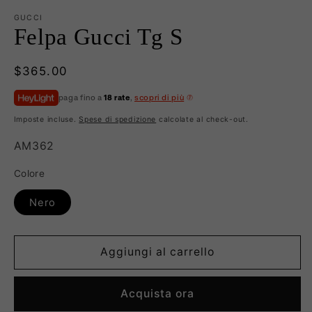
GUCCI
Felpa Gucci Tg S
Prezzo
$365.00
di
paga fino a
18 rate
,
scopri di più
listino
Imposte incluse.
Spese di spedizione
calcolate al check-out.
SKU:
AM362
Colore
Nero
Aggiungi al carrello
Acquista ora