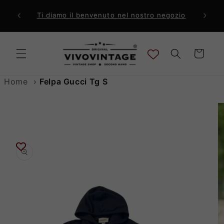
Vai
direttamente
ri a 99€
Comp
Ti diamo il benvenuto nel nostro negozio
ai contenuti
Carrello
Home
›
Felpa Gucci Tg S
Passa alle
informazioni
sul prodotto