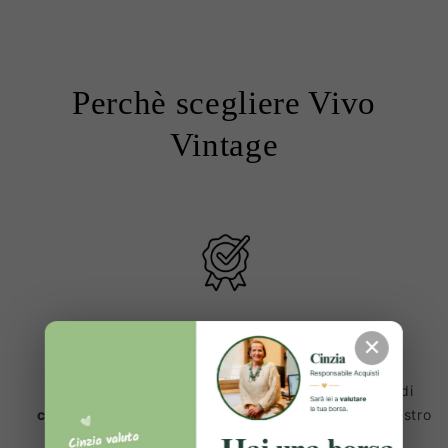
Perchè scegliere Vivo
Vintage
✕
Prodotti 100% Originali ✔️
Ogni articolo viene sottoposto a una lunga serie di
controlli e verifiche
, prima di essere inserito sul nostro
sito