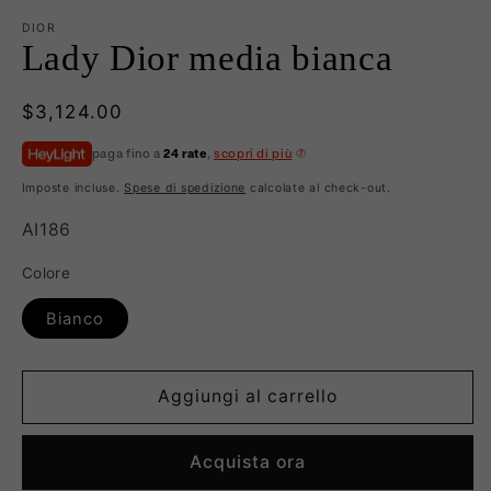
DIOR
Lady Dior media bianca
Prezzo
$3,124.00
di
paga fino a
24 rate
,
scopri di più
listino
Imposte incluse.
Spese di spedizione
calcolate al check-out.
SKU:
AI186
Colore
Bianco
Aggiungi al carrello
Acquista ora