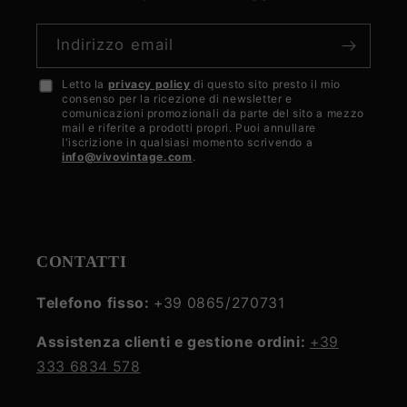
Indirizzo email
Letto la
privacy policy
di questo sito presto il mio
Accetto
consenso per la ricezione di newsletter e
la
comunicazioni promozionali da parte del sito a mezzo
mail e riferite a prodotti propri. Puoi annullare
privacy
l'iscrizione in qualsiasi momento scrivendo a
info@vivovintage.com
.
policy
CONTATTI
Telefono fisso:
+39 0865/270731
Assistenza clienti e gestione ordini:
+39
333 6834 578