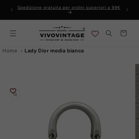
Vai
direttamente
Spedizione gratuita per ordini superiori a 99€
Ti di
ai contenuti
Carrello
Home
›
Lady Dior media bianca
Passa alle
informazioni
sul prodotto