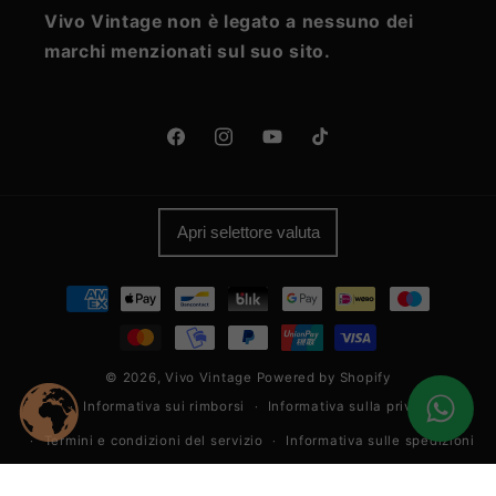
Vivo Vintage non è legato a nessuno dei
marchi menzionati sul suo sito.
Facebook
Instagram
YouTube
TikTok
Apri selettore valuta
Metodi
di
pagamento
© 2026,
Vivo Vintage
Powered by Shopify
Informativa sui rimborsi
Informativa sulla privacy
Termini e condizioni del servizio
Informativa sulle spedizioni
Informativa legale