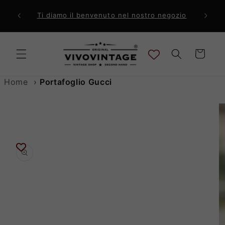
Vai
direttamente
ri a 99€
Comp
Ti diamo il benvenuto nel nostro negozio
ai contenuti
Carrello
Home
›
Portafoglio Gucci
Passa alle
informazioni
sul prodotto