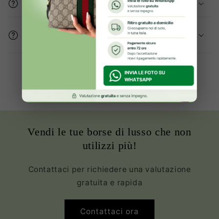
Gli articoli sono originali?
Come mi assicurate che le condizioni del
prodotto sono buone?
Oltre 2000+ clienti Soddisfatte ed
Innamorate della propria borsa
Vendi le tue borse di lusso che non
utilizzi più!
Contattaci per richiedere una valutazione
gratuita e rapida
Contattaci ora