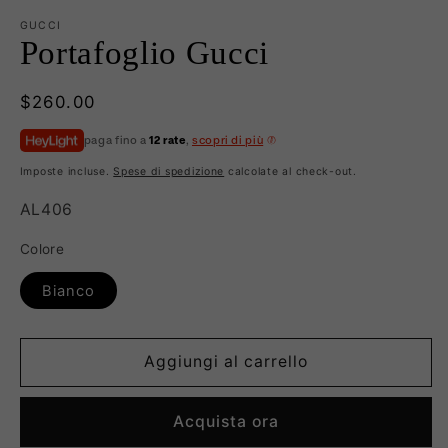
GUCCI
Portafoglio Gucci
Prezzo
$260.00
di
paga fino a
12 rate
,
scopri di più
listino
Imposte incluse.
Spese di spedizione
calcolate al check-out.
SKU:
AL406
Colore
Bianco
Aggiungi al carrello
Acquista ora