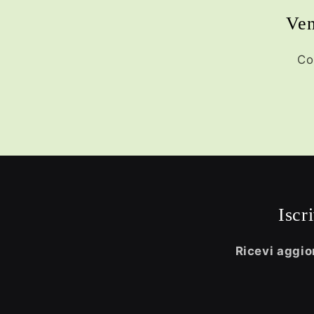
Ven
Co
Iscr
Ricevi aggior