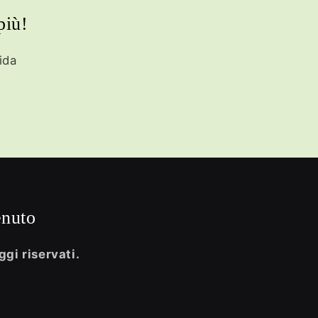
più!
ida
enuto
ggi riservati.