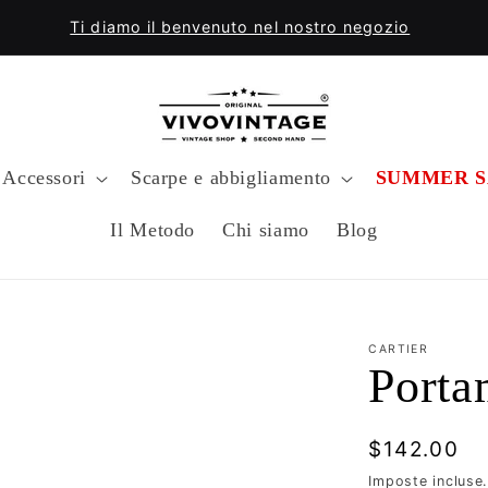
Ti diamo il benvenuto nel nostro negozio
Accessori
Scarpe e abbigliamento
SUMMER S
Il Metodo
Chi siamo
Blog
CARTIER
Porta
Prezzo
$142.00
di
Imposte incluse