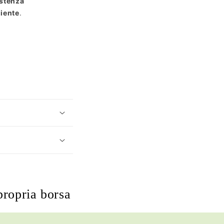
istenza
liente
.
propria borsa