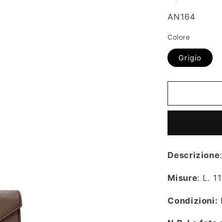
listino
SKU:
AN164
Colore
Grigio
Descrizione
Misure
: L. 1
Condizioni: