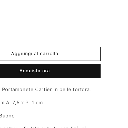
Aggiungi al carrello
Acquista ora
: Portamonete Cartier in pelle tortora.
1 x A. 7,5 x P. 1 cm
Buone