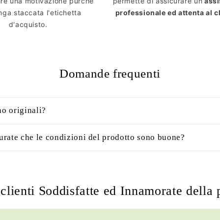
ire una motivazione purchè
permette di assicurare un'
ass
ga staccata l'etichetta
professionale ed attenta al c
d'acquisto.
Domande frequenti
no originali?
rate che le condizioni del prodotto sono buone?
clienti Soddisfatte ed Innamorate della 