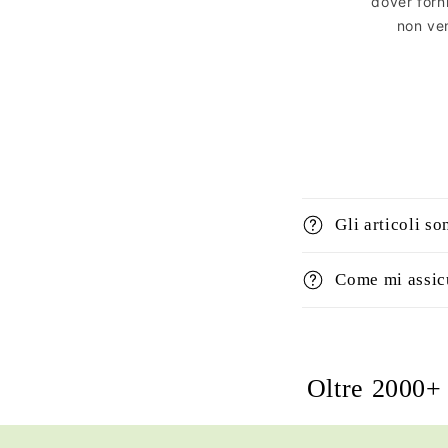
dover forn
non ven
Gli articoli so
Come mi assicu
Oltre 2000+ 