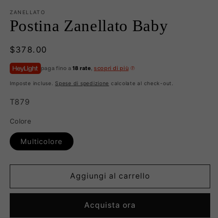
ZANELLATO
Postina Zanellato Baby
Prezzo
$378.00
di
paga fino a
18 rate
,
scopri di più
listino
Imposte incluse.
Spese di spedizione
calcolate al check-out.
SKU:
T879
Colore
Multicolore
Aggiungi al carrello
Acquista ora