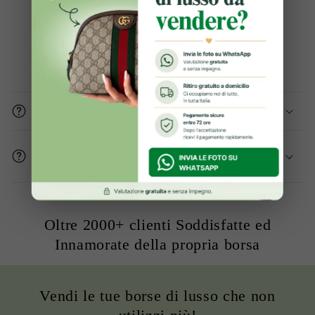
Domande frequenti
Gli articoli sono originali?
Come mi assicurate che le condizioni del
prodotto sono buone?
Oltre 2000+ clienti Soddisfatte ed
Innamorate della propria borsa
Vendi le tue borse di lusso che non