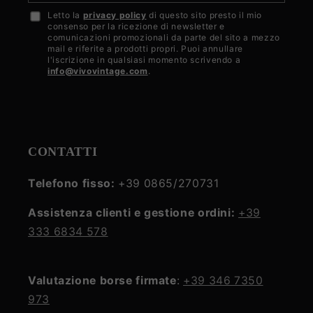
Letto la
privacy policy
di questo sito presto il mio
Accetto
consenso per la ricezione di newsletter e
la
comunicazioni promozionali da parte del sito a mezzo
mail e riferite a prodotti propri. Puoi annullare
privacy
l'iscrizione in qualsiasi momento scrivendo a
info@vivovintage.com
.
policy
CONTATTI
Telefono fisso:
+39 0865/270731
Assistenza clienti e gestione ordini:
+39
333 6834 578
Valutazione borse firmate
:
+39 346 7350
973