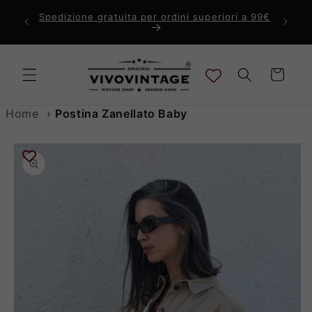
Vai
direttamente
Spedizione gratuita per ordini superiori a 99€
Ti di
ai contenuti
Carrello
Home
›
Postina Zanellato Baby
Passa alle
informazioni
sul prodotto