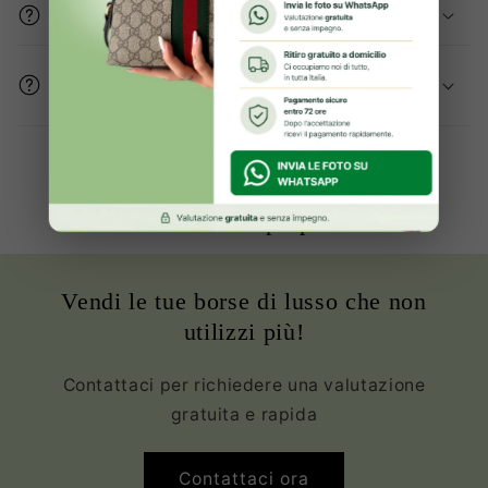
Gli articoli sono originali?
Come mi assicurate che le condizioni del
prodotto sono buone?
Oltre 2000+ clienti Soddisfatte ed
Innamorate della propria borsa
Vendi le tue borse di lusso che non
utilizzi più!
Contattaci per richiedere una valutazione
gratuita e rapida
Contattaci ora