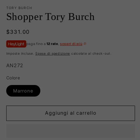
TORY BURCH
Shopper Tory Burch
Prezzo
$331.00
di
paga fino a
12 rate
,
scopri di più
listino
Imposte incluse.
Spese di spedizione
calcolate al check-out.
SKU:
AN272
Colore
Marrone
Aggiungi al carrello