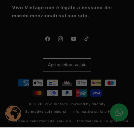
Vivo Vintage non è legato a nessuno dei
marchi menzionati sul suo sito.
Facebook
Instagram
YouTube
TikTok
Apri selettore valuta
Metodi
di
pagamento
© 2026,
Vivo Vintage
Powered by Shopify
Informativa sui rimborsi
Informativa sulla privacy
Termini e condizioni del servizio
Informativa sulle spedizioni
Informativa legale