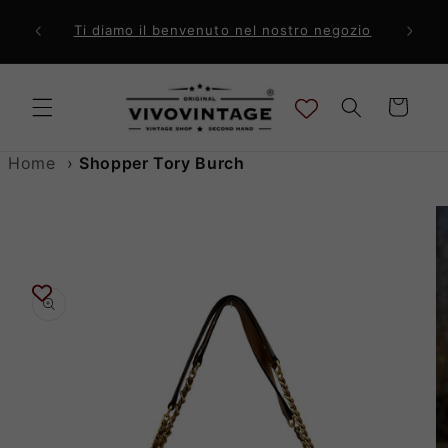
Vai
direttamente
ri a 99€
Comp
Ti diamo il benvenuto nel nostro negozio
ai contenuti
Carrello
Home
›
Shopper Tory Burch
Passa alle
informazioni
sul prodotto