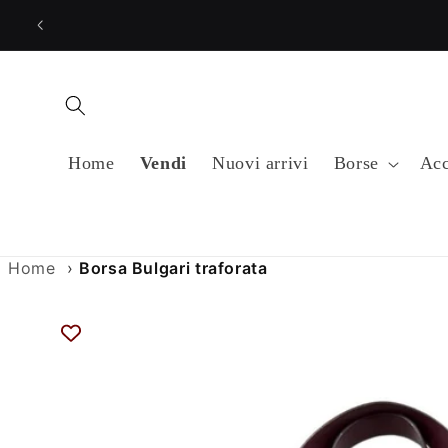
Vai
direttamente
ai contenuti
Home
Vendi
Nuovi arrivi
Borse
Acc
Home
›
Borsa Bulgari traforata
Passa alle
informazioni
sul prodotto