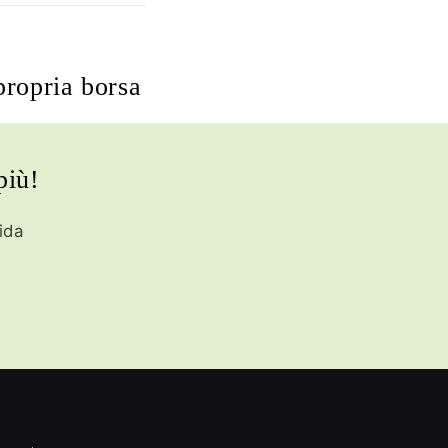
propria borsa
più!
ida