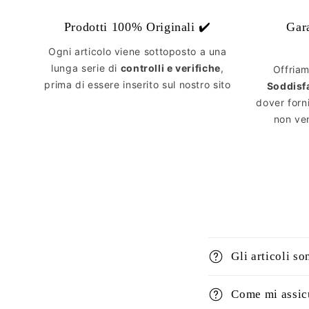
Prodotti 100% Originali ✔️
Gar
Ogni articolo viene sottoposto a una
lunga serie di
controlli e verifiche
,
Offria
prima di essere inserito sul nostro sito
Soddisf
dover forn
non ven
Gli articoli so
Come mi assicu