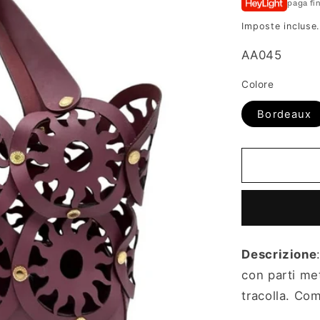
paga fi
listino
Imposte incluse
SKU:
AA045
Colore
Bordeaux
Descrizione
con parti met
tracolla.
Com