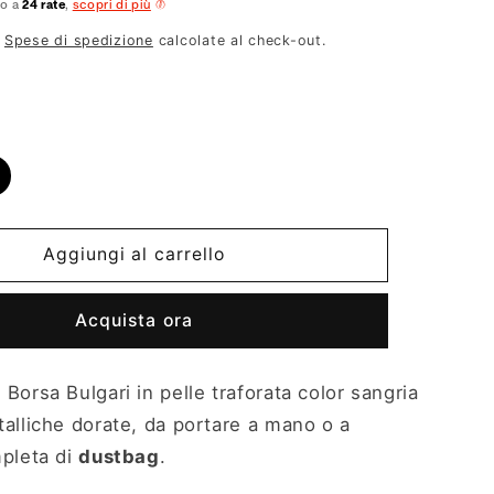
no a
24 rate
,
scopri di più
.
Spese di spedizione
calcolate al check-out.
Aggiungi al carrello
Acquista ora
: Borsa Bulgari in pelle traforata color sangria
alliche dorate, d
a portare a mano o a
pleta di
dustbag
.