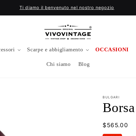
Ti diamo il benvenuto nel nostro negozio
essori
Scarpe e abbigliamento
OCCASIONI
Chi siamo
Blog
BULGARI
Borsa
Prezzo
$565.00
di