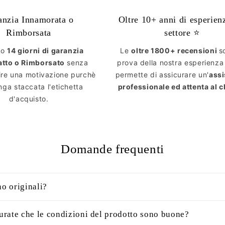
anzia Innamorata o
Oltre 10+ anni di esperien
Rimborsata
settore ⭐️
mo
14 giorni di garanzia
Le
oltre 1800+ recensioni
s
atto o Rimborsato
senza
prova della nostra esperienza
ire una motivazione purchè
permette di assicurare un'
ass
ga staccata l'etichetta
professionale ed attenta al c
d'acquisto.
Domande frequenti
no originali?
rate che le condizioni del prodotto sono buone?