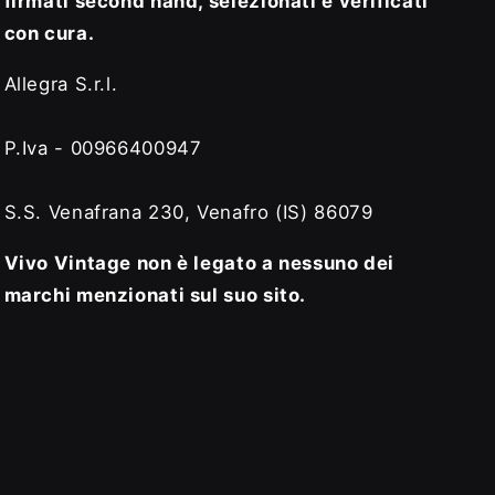
firmati second hand, selezionati e verificati
con cura.
Allegra S.r.l.
P.Iva - 00966400947
S.S. Venafrana 230, Venafro (IS) 86079
Vivo Vintage non è legato a nessuno dei
marchi menzionati sul suo sito.