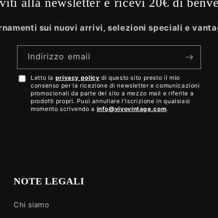
iviti alla newsletter e ricevi 20€ di benv
namenti sui nuovi arrivi, selezioni speciali e vanta
Indirizzo email
Letto la
privacy policy
di questo sito presto il mio
Accetto
consenso per la ricezione di newsletter e comunicazioni
la
promozionali da parte del sito a mezzo mail e riferite a
prodotti propri. Puoi annullare l'iscrizione in qualsiasi
privacy
momento scrivendo a
info@vivovintage.com
.
policy
NOTE LEGALI
Chi siamo