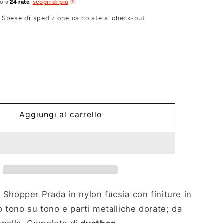
no a
24 rate
,
scopri di più
.
Spese di spedizione
calcolate al check-out.
Aggiungi al carrello
: Shopper Prada in nylon fucsia con finiture in
o tono su tono e parti metalliche dorate; da
spalla. Completa di
dustbag
.