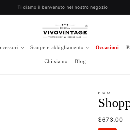
Ti diamo il benvenuto nel nostro negozio
ccessori
Scarpe e abbigliamento
Occasioni
P
Chi siamo
Blog
PRADA
Shopp
Prezzo
$673.00
di