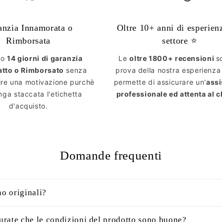
anzia Innamorata o
Oltre 10+ anni di esperien
Rimborsata
settore ⭐️
mo
14 giorni di garanzia
Le
oltre 1800+ recensioni
s
atto o Rimborsato
senza
prova della nostra esperienza
ire una motivazione purchè
permette di assicurare un'
ass
ga staccata l'etichetta
professionale ed attenta al c
d'acquisto.
Domande frequenti
no originali?
rate che le condizioni del prodotto sono buone?