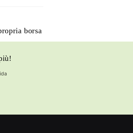
propria borsa
più!
ida