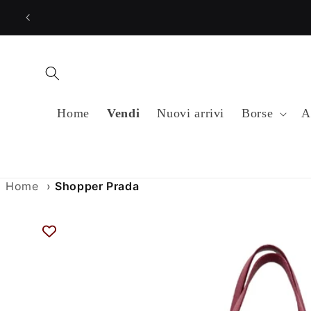
Vai
direttamente
ai contenuti
Home
Vendi
Nuovi arrivi
Borse
A
Home
›
Shopper Prada
Passa alle
informazioni
sul prodotto