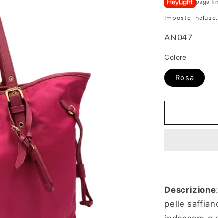
paga fi
listino
Imposte incluse
SKU:
AN047
Colore
Rosa
Descrizione
pelle saffian
indossare a 