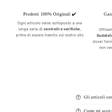
Prodotti 100% Originali ✔️
Gar
Ogni articolo viene sottoposto a una
lunga serie di
controlli e verifiche
,
Offria
prima di essere inserito sul nostro sito
Soddisf
dover forn
non ven
Gli articoli so
Come mi assicu