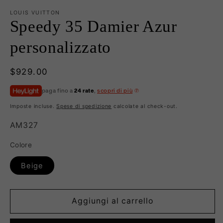
LOUIS VUITTON
Speedy 35 Damier Azur
personalizzato
Prezzo
$929.00
di
paga fino a
24 rate
,
scopri di più
listino
Imposte incluse.
Spese di spedizione
calcolate al check-out.
SKU:
AM327
Colore
Beige
Aggiungi al carrello