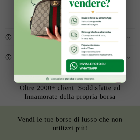
Domande frequenti
Gli articoli sono originali?
Come mi assicurate che le condizioni del
prodotto sono buone?
Oltre 2000+ clienti Soddisfatte ed
Innamorate della propria borsa
Vendi le tue borse di lusso che non
utilizzi più!