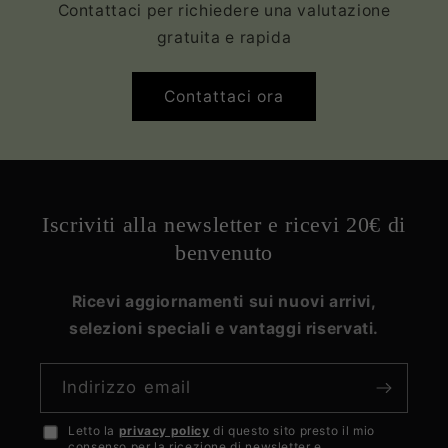
Contattaci per richiedere una valutazione
gratuita e rapida
Contattaci ora
Iscriviti alla newsletter e ricevi 20€ di
benvenuto
Ricevi aggiornamenti sui nuovi arrivi,
selezioni speciali e vantaggi riservati.
Indirizzo email
Letto la
privacy policy
di questo sito presto il mio
Accetto
consenso per la ricezione di newsletter e