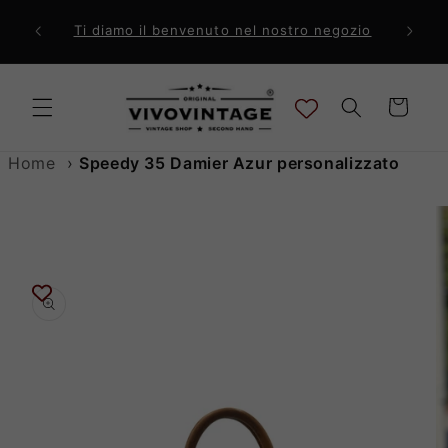
Vai
direttamente
ri a 99€
Comp
Ti diamo il benvenuto nel nostro negozio
ai contenuti
Carrello
Home
›
Speedy 35 Damier Azur personalizzato
Passa alle
informazioni
sul prodotto