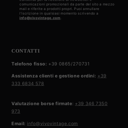
la
comunicazioni promozionali da parte del sito a mezzo
mail e riferite a prodotti propri. Puoi annullare
privacy
l'iscrizione in qualsiasi momento scrivendo a
info@vivovintage.com
.
policy
CONTATTI
Telefono fisso:
+39 0865/270731
Assistenza clienti e gestione ordini:
+39
333 6834 578
Valutazione borse firmate
:
+39 346 7350
973
Email:
info@vivovintage.com