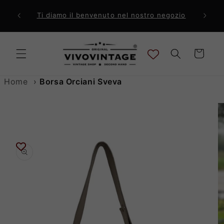
Vai
direttamente
ri a 99€
Comp
Ti diamo il benvenuto nel nostro negozio
ai contenuti
Carrello
Home
›
Borsa Orciani Sveva
Passa alle
informazioni
sul prodotto