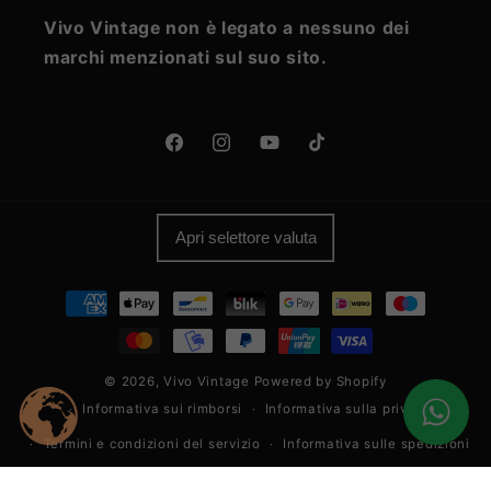
Vivo Vintage non è legato a nessuno dei
marchi menzionati sul suo sito.
Facebook
Instagram
YouTube
TikTok
Apri selettore valuta
Metodi
di
pagamento
© 2026,
Vivo Vintage
Powered by Shopify
Informativa sui rimborsi
Informativa sulla privacy
Termini e condizioni del servizio
Informativa sulle spedizioni
Informativa legale