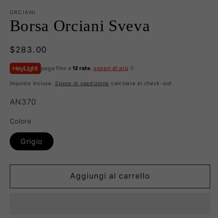
ORCIANI
Borsa Orciani Sveva
Prezzo
$283.00
di
paga fino a
12 rate
,
scopri di più
listino
Imposte incluse.
Spese di spedizione
calcolate al check-out.
SKU:
AN370
Colore
Grigio
Aggiungi al carrello