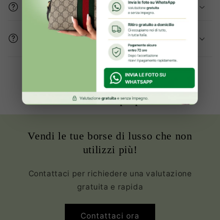
Gli articoli sono originali?
Come mi assicurate che le condizioni del
prodotto sono buone?
Oltre 2000+ clienti Soddisfatte ed
Innamorate della propria borsa
Vendi le tue borse di lusso che non
utilizzi più!
Contattaci per richiedere una valutazione
gratuita e rapida
Contattaci ora