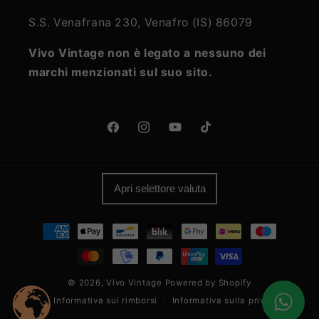
S.S. Venafrana 230, Venafro (IS) 86079
Vivo Vintage non è legato a nessuno dei
marchi menzionati sul suo sito.
Facebook
Instagram
YouTube
TikTok
Apri selettore valuta
Metodi
di
pagamento
© 2026,
Vivo Vintage
Powered by Shopify
Informativa sui rimborsi
Informativa sulla privacy