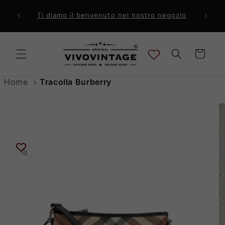
Vai
direttamente
ri a 99€
Comp
Ti diamo il benvenuto nel nostro negozio
ai contenuti
Carrello
Home
›
Tracolla Burberry
Passa alle
informazioni
sul prodotto