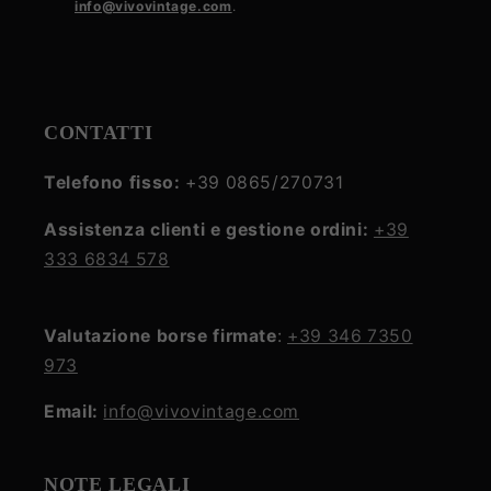
info@vivovintage.com
.
policy
CONTATTI
Telefono fisso:
+39 0865/270731
Assistenza clienti e gestione ordini:
+39
333 6834 578
Valutazione borse firmate
:
+39 346 7350
973
Email:
info@vivovintage.com
NOTE LEGALI