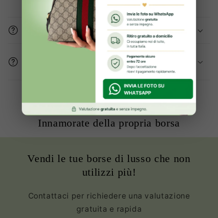
Gli articoli sono originali?
Come mi assicurate che le condizioni del
prodotto sono buone?
Oltre 2000+ clienti Soddisfatte ed
Innamorate della propria borsa
Vendi le tue borse di lusso che non
utilizzi più!
Contattaci per richiedere una valutazione
gratuita e rapida