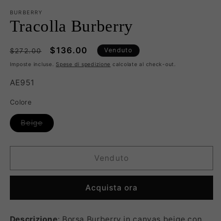
BURBERRY
Tracolla Burberry
Prezzo
Prezzo
$136.00
Venduto
$272.00
di
scontato
Imposte incluse.
Spese di spedizione
calcolate al check-out.
listino
SKU:
AE951
Colore
Variante
Beige
esaurita
o
non
disponibile
Venduto
Acquista ora
Descrizione
: Borsa Burberry in canvas beige con